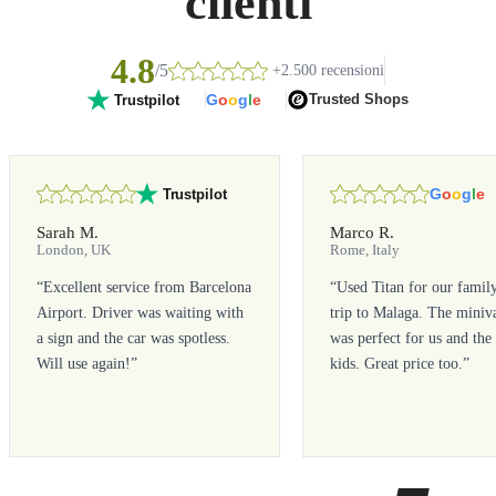
clienti
4.8
/5
+2.500 recensioni
G
o
o
g
l
e
Trusted Shops
Trustpilot
G
o
o
g
l
e
Trustpilot
Sarah M.
Marco R.
London, UK
Rome, Italy
“
Excellent service from Barcelona
“
Used Titan for our famil
Airport. Driver was waiting with
trip to Malaga. The miniv
a sign and the car was spotless.
was perfect for us and the
Will use again!
”
kids. Great price too.
”