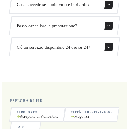
Usa il nostro modulo di prenotazione per ottenere un
Cosa succede se il mio volo è in ritardo?
prezzo fisso immediato. Senza costi nascosti.
Monitoriamo tutti i voli in tempo reale. Il tuo autista
Posso cancellare la prenotazione?
adatterà automaticamente l'orario di ritiro senza costi
aggiuntivi.
Sì, puoi cancellare gratuitamente fino a 24 ore prima del
C'è un servizio disponibile 24 ore su 24?
ritiro.
Sì, operiamo 24 ore su 24, 7 giorni su 7, compresi i
festivi.
ESPLORA DI PIÙ
AEROPORTO
CITTÀ DI DESTINAZIONE
Aeroporto di Francoforte
Magonza
PAESE