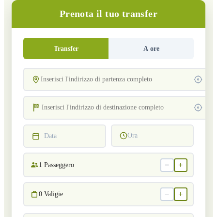
Prenota il tuo transfer
Transfer
A ore
Ora
Data
−
+
1
Passeggero
−
+
0
Valigie