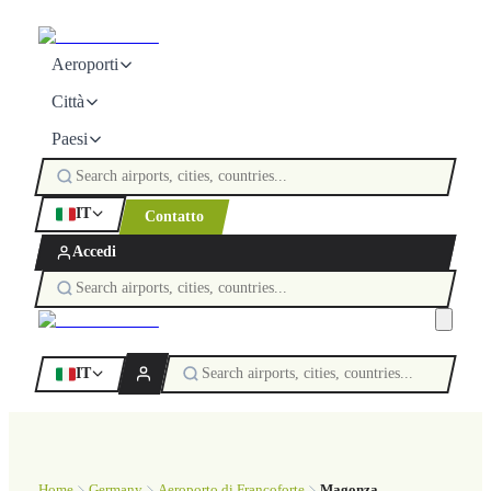
Aeroporti
Città
Paesi
IT
Contatto
Accedi
IT
Home
Germany
Aeroporto di Francoforte
Magonza