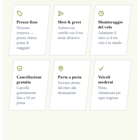
Prezzo fisso
Meet & greet
Monitoraggio
del volo
Nessuna
Autista con
sorpresa —
cartello con il tuo
Adattiamo il
prezzo chiuso
nome all'arrivo
ritiro se il tuo
prima di
volo è in ritardo
viaggiare
Cancellazione
Porta a porta
Veicoli
gratuita
moderni
Servizio diretto
Cancella
dal ritiro alla
Flotta
gratuitamente
destinazione
climatizzata per
fino a 24 ore
ogni esigenza
prima