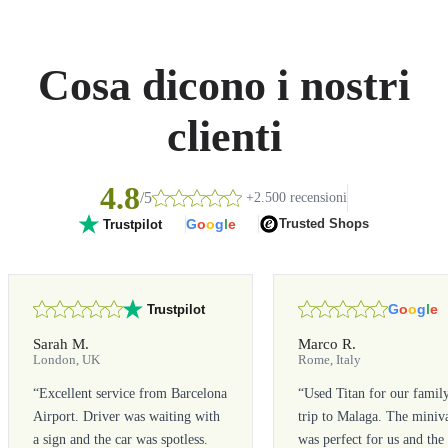
Cosa dicono i nostri
clienti
4.8
/5
+2.500 recensioni
G
o
o
g
l
e
Trusted Shops
Trustpilot
G
o
o
g
l
e
Trustpilot
Sarah M.
Marco R.
London, UK
Rome, Italy
“
Excellent service from Barcelona
“
Used Titan for our famil
Airport. Driver was waiting with
trip to Malaga. The miniv
a sign and the car was spotless.
was perfect for us and the