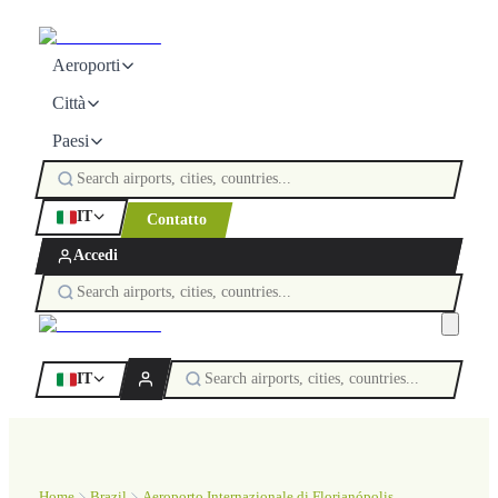
Aeroporti
Città
Paesi
IT
Contatto
Accedi
IT
Home
Brazil
Aeroporto Internazionale di Florianópolis