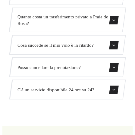
Contattaci per una stima del tempo.
Quanto costa un trasferimento privato a Praia do
Rosa?
Usa il nostro modulo di prenotazione per ottenere un
Cosa succede se il mio volo è in ritardo?
prezzo fisso immediato. Senza costi nascosti.
Monitoriamo tutti i voli in tempo reale. Il tuo autista
Posso cancellare la prenotazione?
adatterà automaticamente l'orario di ritiro senza costi
aggiuntivi.
Sì, puoi cancellare gratuitamente fino a 24 ore prima del
C'è un servizio disponibile 24 ore su 24?
ritiro.
Sì, operiamo 24 ore su 24, 7 giorni su 7, compresi i
festivi.