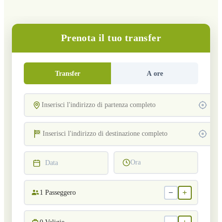
Prenota il tuo transfer
Transfer
A ore
Ora
Data
−
+
1
Passeggero