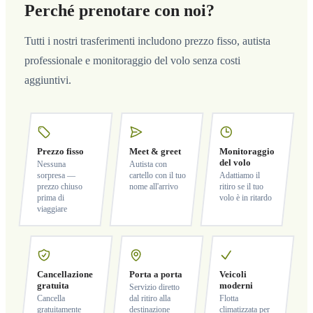
Perché prenotare con noi?
Tutti i nostri trasferimenti includono prezzo fisso, autista
professionale e monitoraggio del volo senza costi
aggiuntivi.
Prezzo fisso
Meet & greet
Monitoraggio
del volo
Nessuna
Autista con
sorpresa —
cartello con il tuo
Adattiamo il
prezzo chiuso
nome all'arrivo
ritiro se il tuo
prima di
volo è in ritardo
viaggiare
Cancellazione
Porta a porta
Veicoli
gratuita
moderni
Servizio diretto
Cancella
dal ritiro alla
Flotta
gratuitamente
destinazione
climatizzata per