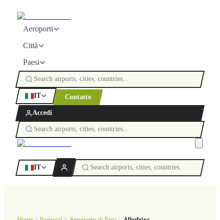
Aeroporti
Città
Paesi
IT
Contatto
Accedi
IT
Home
Portugal
Aeroporto di Faro
Albufeira