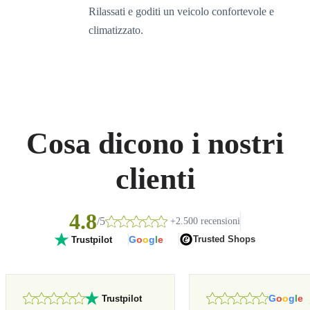
Rilassati e goditi un veicolo confortevole e
climatizzato.
Cosa dicono i nostri
clienti
4.8
/5
+2.500 recensioni
G
o
o
g
l
e
Trusted Shops
Trustpilot
G
o
o
g
l
e
Trustpilot