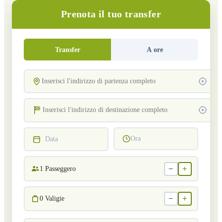
Prenota il tuo transfer
Transfer
A ore
Ora
Data
−
+
1
Passeggero
−
+
0
Valigie