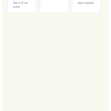
fino a 24 ore
ogni esigenza
prima