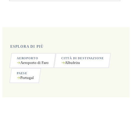
Sì, operiamo 24 ore su 24, 7 giorni su 7, compresi i
festivi.
ESPLORA DI PIÙ
AEROPORTO
CITTÀ DI DESTINAZIONE
Aeroporto di Faro
Albufeira
PAESE
Portugal