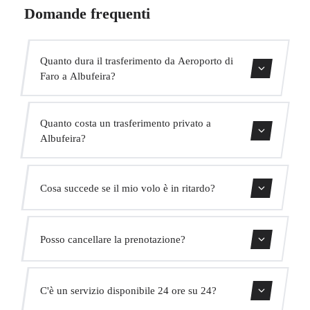
Domande frequenti
Quanto dura il trasferimento da Aeroporto di
Faro a Albufeira?
Contattaci per una stima del tempo.
Quanto costa un trasferimento privato a
Albufeira?
Usa il nostro modulo di prenotazione per ottenere un
Cosa succede se il mio volo è in ritardo?
prezzo fisso immediato. Senza costi nascosti.
Monitoriamo tutti i voli in tempo reale. Il tuo autista
Posso cancellare la prenotazione?
adatterà automaticamente l'orario di ritiro senza costi
aggiuntivi.
Sì, puoi cancellare gratuitamente fino a 24 ore prima del
C'è un servizio disponibile 24 ore su 24?
ritiro.