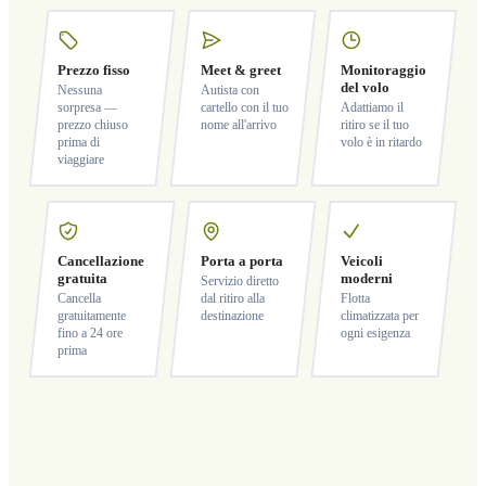
Prezzo fisso
Meet & greet
Monitoraggio
del volo
Nessuna
Autista con
sorpresa —
cartello con il tuo
Adattiamo il
prezzo chiuso
nome all'arrivo
ritiro se il tuo
prima di
volo è in ritardo
viaggiare
Cancellazione
Porta a porta
Veicoli
gratuita
moderni
Servizio diretto
Cancella
dal ritiro alla
Flotta
gratuitamente
destinazione
climatizzata per
fino a 24 ore
ogni esigenza
prima