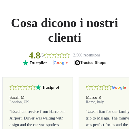
Cosa dicono i nostri
clienti
4.8
/5
+2.500 recensioni
G
o
o
g
l
e
Trusted Shops
Trustpilot
G
o
o
g
l
e
Trustpilot
Sarah M.
Marco R.
London, UK
Rome, Italy
“
Excellent service from Barcelona
“
Used Titan for our famil
Airport. Driver was waiting with
trip to Malaga. The miniv
a sign and the car was spotless.
was perfect for us and the