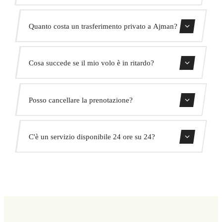
Il trasferimento dura circa 35 min.
Quanto costa un trasferimento privato a Ajman?
Usa il nostro modulo di prenotazione per ottenere un
Cosa succede se il mio volo è in ritardo?
prezzo fisso immediato. Senza costi nascosti.
Monitoriamo tutti i voli in tempo reale. Il tuo autista
Posso cancellare la prenotazione?
adatterà automaticamente l'orario di ritiro senza costi
aggiuntivi.
Sì, puoi cancellare gratuitamente fino a 24 ore prima del
C'è un servizio disponibile 24 ore su 24?
ritiro.
Sì, operiamo 24 ore su 24, 7 giorni su 7, compresi i
festivi.