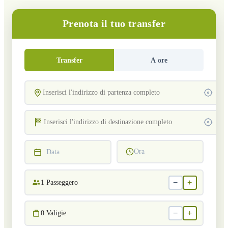
Prenota il tuo transfer
Transfer
A ore
Ora
Data
−
+
1
Passeggero
−
+
0
Valigie