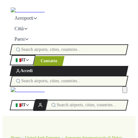
Aeroporti
Città
Paesi
IT
Contatto
Accedi
IT
Home
United Arab Emirates
Aeroporto Internazionale di Dubai