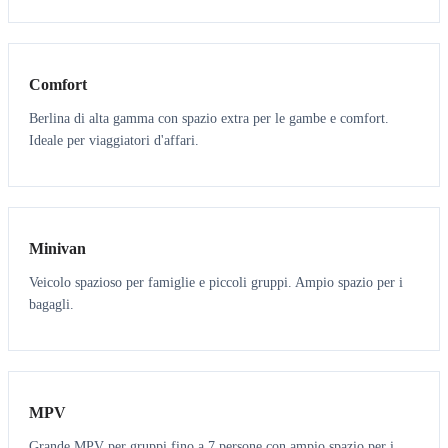
3
3
Comfort
Berlina di alta gamma con spazio extra per le gambe e comfort.
Ideale per viaggiatori d'affari.
6
5
Minivan
Veicolo spazioso per famiglie e piccoli gruppi. Ampio spazio per i
bagagli.
7
7
MPV
Grande MPV per gruppi fino a 7 persone con ampio spazio per i