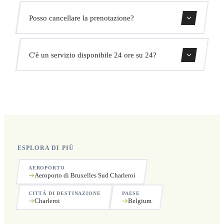
Monitoriamo tutti i voli in tempo reale. Il tuo autista
Posso cancellare la prenotazione?
adatterà automaticamente l'orario di ritiro senza costi
aggiuntivi.
Sì, puoi cancellare gratuitamente fino a 24 ore prima del
C'è un servizio disponibile 24 ore su 24?
ritiro.
Sì, operiamo 24 ore su 24, 7 giorni su 7, compresi i
festivi.
ESPLORA DI PIÙ
AEROPORTO
Aeroporto di Bruxelles Sud Charleroi
CITTÀ DI DESTINAZIONE
PAESE
Charleroi
Belgium