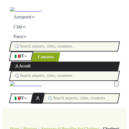
Aeroporti
Città
Paesi
IT
Contatto
Accedi
IT
Home
Belgium
Aeroporto di Bruxelles Sud Charleroi
Charleroi