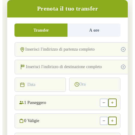
Prenota il tuo transfer
Transfer
A ore
Ora
Data
−
+
1
Passeggero
−
+
0
Valigie