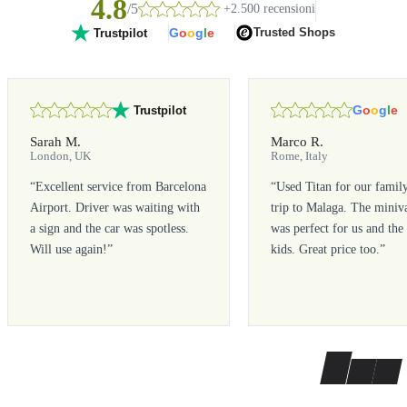
4.8
/5
+2.500 recensioni
G
o
o
g
l
e
Trusted Shops
Trustpilot
G
o
o
g
l
e
Trustpilot
Sarah M.
Marco R.
London, UK
Rome, Italy
“
Excellent service from Barcelona
“
Used Titan for our famil
Airport. Driver was waiting with
trip to Malaga. The miniv
a sign and the car was spotless.
was perfect for us and the
Will use again!
”
kids. Great price too.
”