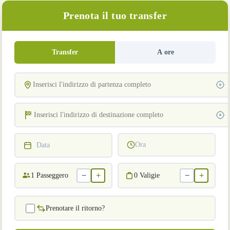
Prenota il tuo transfer
Transfer
A ore
Ora
Data
−
+
−
+
1
Passeggero
0
Valigie
Prenotare il ritorno?