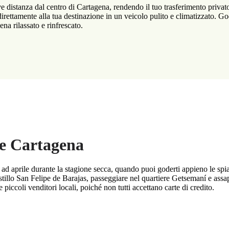
distanza dal centro di Cartagena, rendendo il tuo trasferimento privato ve
rà direttamente alla tua destinazione in un veicolo pulito e climatizzato. G
ena rilassato e rinfrescato.
re Cartagena
ad aprile durante la stagione secca, quando puoi goderti appieno le spiag
Castillo San Felipe de Barajas, passeggiare nel quartiere Getsemaní e ass
iccoli venditori locali, poiché non tutti accettano carte di credito.