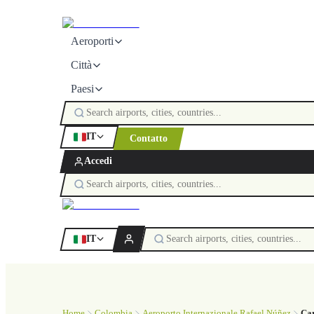
Aeroporti
Città
Paesi
IT
Contatto
Accedi
IT
Home
Colombia
Aeroporto Internazionale Rafael Núñez
Ca