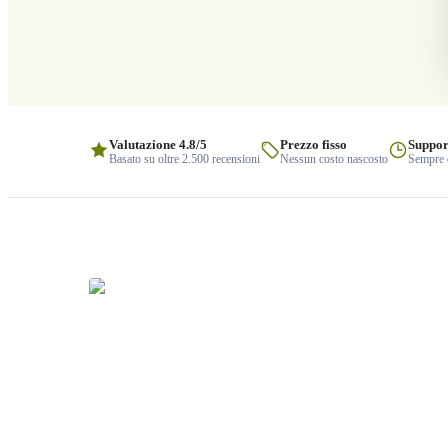
Valutazione 4.8/5
Prezzo fisso
Suppor
Basato su oltre 2.500 recensioni
Nessun costo nascosto
Sempre q