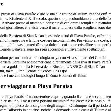
re
pressi di Playa Paraíso è una visita alle rovine di Tulum, l'antica città
stante. Risalente al XIII secolo, questo sito precolombiano è una delle f
rrivare presto al mattino ti consente di esplorare i templi e le piattaf
sioni giornaliere, e le viste verso il mare turchese dalla scogliera sono da
 della Biosfera di Sian Ka'an si estende a sud di Playa Paraíso, offrendo
nali di mangrovie e lagune costiere incontaminate. Più vicino alla costa, 
ungibili: vasti crateri d'acqua dolce le cui acque cristalline sono perfet
note Calavera sono tra i più accessibili e visivamente spettacolari.
Tulum per un'iconica archeologia maya con vista sul mare dei Caraibi
Barriera Corallina Mesoamericana direttamente dalla riva di Playa Paraí
in barca guidato nella Riserva della Biosfera UNESCO di Sian Ka'an
ini, tra cui Gran Cenote e Cenote Dos Ojos
que e i mercati biologici lungo la Zona Hotelera di Tulum
per viaggiare a Playa Paraíso
tare Playa Paraíso è tra novembre e aprile, quando il clima è secco, le t
e cristallino. I mesi estivi portano un'umidità più elevata e la possibili
egnano il picco della stagione degli uragani. Qualunque sia il periodo de
tare l'alloggio in anticipo, poiché la domanda per la costa di Tulum è alt