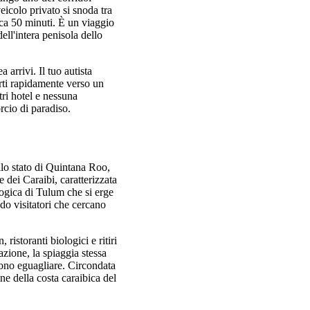
eicolo privato si snoda tra
rca 50 minuti. È un viaggio
ell'intera penisola dello
 arrivi. Il tuo autista
arti rapidamente verso un
tri hotel e nessuna
orcio di paradiso.
llo stato di Quintana Roo,
 dei Caraibi, caratterizzata
logica di Tulum che si erge
ndo visitatori che cercano
ristoranti biologici e ritiri
azione, la spiaggia stessa
sono eguagliare. Circondata
ine della costa caraibica del