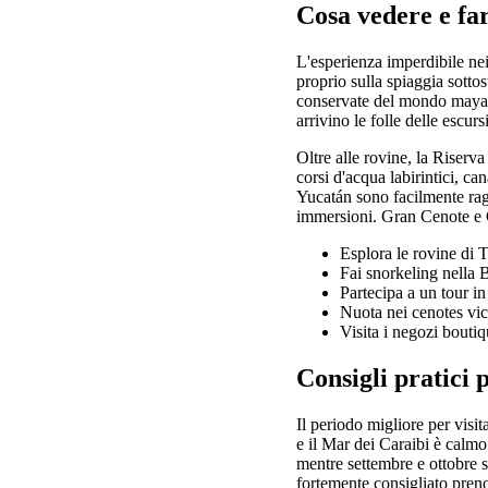
Cosa vedere e fa
L'esperienza imperdibile nei 
proprio sulla spiaggia sotto
conservate del mondo maya. A
arrivino le folle delle escur
Oltre alle rovine, la Riserva
corsi d'acqua labirintici, ca
Yucatán sono facilmente raggi
immersioni. Gran Cenote e Ce
Esplora le rovine di 
Fai snorkeling nella 
Partecipa a un tour 
Nuota nei cenotes vic
Visita i negozi bouti
Consigli pratici 
Il periodo migliore per visi
e il Mar dei Caraibi è calmo 
mentre settembre e ottobre s
fortemente consigliato preno