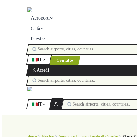
Aeroporti
Città
Paesi
IT
Contatto
Accedi
IT
Home
Mexico
Aeroporto Internazionale di Cancún
Playa P