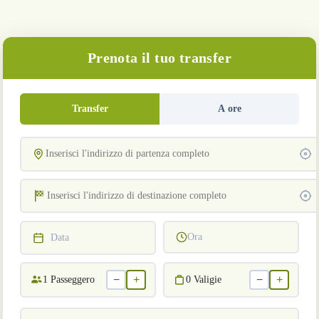
Prenota il tuo transfer
Transfer
A ore
Ora
Data
−
+
−
+
1
Passeggero
0
Valigie