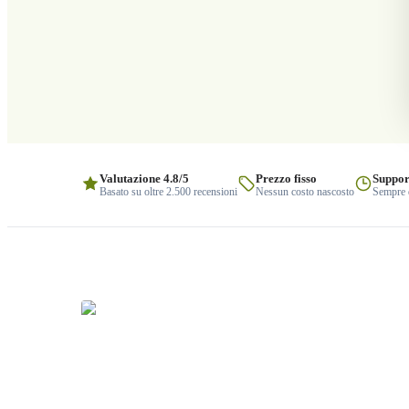
Valutazione 4.8/5
Prezzo fisso
Suppor
Basato su oltre 2.500 recensioni
Nessun costo nascosto
Sempre q