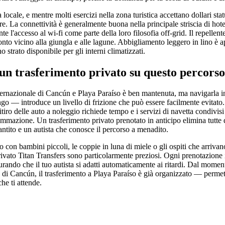
 locale, e mentre molti esercizi nella zona turistica accettano dollari sta
ore. La connettività è generalmente buona nella principale striscia di hot
e l'accesso al wi-fi come parte della loro filosofia off-grid. Il repellent
amonto vicino alla giungla e alle lagune. Abbigliamento leggero in lino è 
o strato disponibile per gli interni climatizzati.
 un trasferimento privato su questo percorso
nternazionale di Cancún e Playa Paraíso è ben mantenuta, ma navigarla
go — introduce un livello di frizione che può essere facilmente evitato. L
ritiro delle auto a noleggio richiede tempo e i servizi di navetta condivi
rammazione. Un trasferimento privato prenotato in anticipo elimina tutte 
antito e un autista che conosce il percorso a menadito.
 con bambini piccoli, le coppie in luna di miele o gli ospiti che arrivano
 privato Titan Transfers sono particolarmente preziosi. Ogni prenotazione 
rando che il tuo autista si adatti automaticamente ai ritardi. Dal momento
 di Cancún, il trasferimento a Playa Paraíso è già organizzato — permet
he ti attende.