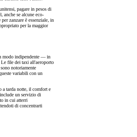
tunitensi, pagare in pesos di
el, anche se alcune eco-
e per zanzare è essenziale, in
appropriato per la maggior
 in modo indipendente — in
e file dei taxi all'aeroporto
si sono notoriamente
queste variabili con un
 a tarda notte, il comfort e
include un servizio di
 in cui atterri
tendoti di concentrarti