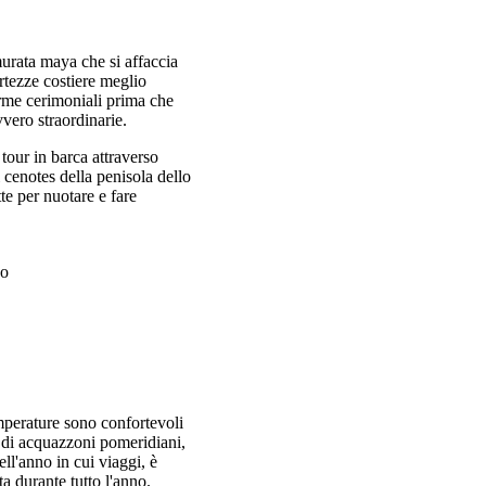
 murata maya che si affaccia
ortezze costiere meglio
orme cerimoniali prima che
vvero straordinarie.
 tour in barca attraverso
i cenotes della penisola dello
te per nuotare e fare
so
emperature sono confortevoli
tà di acquazzoni pomeridiani,
ll'anno in cui viaggi, è
a durante tutto l'anno.