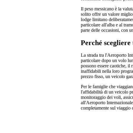
Il peso messicano è la valuta
solito offre un valore migli
lodge limitano deliberatament
particolare all'alba e al tr
parte delle occasioni, con un
Perché scegliere
La strada tra l'Aeroporto I
particolare dopo un volo lun
possono essere caotiche, il 
inaffidabili nella loro prog
prezzo fisso, un veicolo gar
Per le famiglie che viaggiano
l'affidabilità di un veicolo
monitoraggio dei voli, assicu
all'Aeroporto Internazionale
completamente sul viaggio c