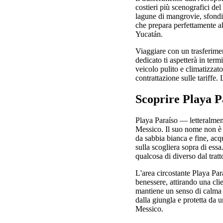
costieri più scenografici de
lagune di mangrovie, sfondi 
che prepara perfettamente all
Yucatán.
Viaggiare con un trasferiment
dedicato ti aspetterà in term
veicolo pulito e climatizzat
contrattazione sulle tariffe.
Scoprire Playa P
Playa Paraíso — letteralment
Messico. Il suo nome non è af
da sabbia bianca e fine, ac
sulla scogliera sopra di ess
qualcosa di diverso dal tratto
L'area circostante Playa Para
benessere, attirando una cli
mantiene un senso di calma n
dalla giungla e protetta da u
Messico.