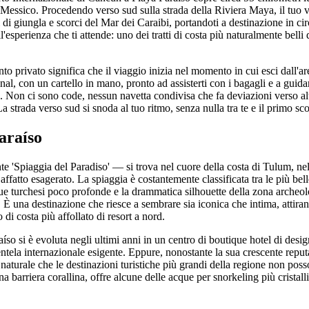
l Messico. Procedendo verso sud sulla strada della Riviera Maya, il tuo v
di giungla e scorci del Mar dei Caraibi, portandoti a destinazione in ci
'esperienza che ti attende: uno dei tratti di costa più naturalmente belli d
o privato significa che il viaggio inizia nel momento in cui esci dall'area
inal, con un cartello in mano, pronto ad assisterti con i bagagli e a guid
o. Non ci sono code, nessun navetta condivisa che fa deviazioni verso al
 La strada verso sud si snoda al tuo ritmo, senza nulla tra te e il primo sc
araíso
e 'Spiaggia del Paradiso' — si trova nel cuore della costa di Tulum, ne
fatto esagerato. La spiaggia è costantemente classificata tra le più belle
que turchesi poco profonde e la drammatica silhouette della zona archeo
a. È una destinazione che riesce a sembrare sia iconica che intima, attira
 di costa più affollato di resort a nord.
íso si è evoluta negli ultimi anni in un centro di boutique hotel di design, 
entela internazionale esigente. Eppure, nonostante la sua crescente reput
aturale che le destinazioni turistiche più grandi della regione non pos
na barriera corallina, offre alcune delle acque per snorkeling più cristall