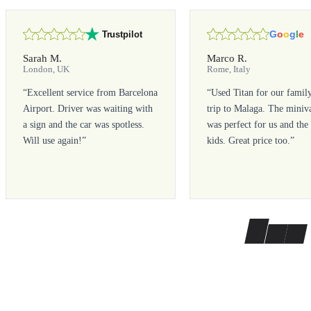
G
o
o
g
l
e
Trustpilot
Sarah M.
Marco R.
London, UK
Rome, Italy
“
Excellent service from Barcelona
“
Used Titan for our famil
Airport. Driver was waiting with
trip to Malaga. The miniv
a sign and the car was spotless.
was perfect for us and the
Will use again!
”
kids. Great price too.
”