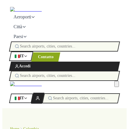
Aeroporti
Città
Paesi
IT
Contatto
Accedi
IT
Home
Colombia