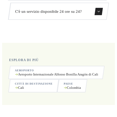
aggiuntivi.
Sì, puoi cancellare gratuitamente fino a 24 ore prima del
C'è un servizio disponibile 24 ore su 24?
ritiro.
Sì, operiamo 24 ore su 24, 7 giorni su 7, compresi i
festivi.
ESPLORA DI PIÙ
AEROPORTO
Aeroporto Internazionale Alfonso Bonilla Aragón di Cali
CITTÀ DI DESTINAZIONE
PAESE
Cali
Colombia