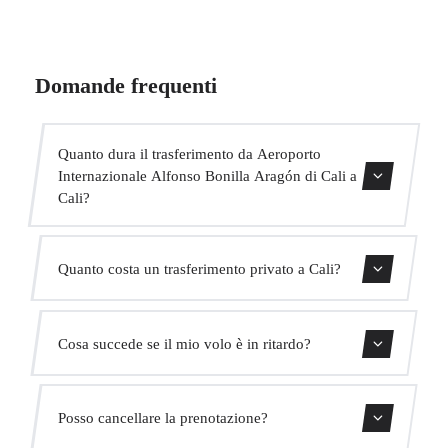
Domande frequenti
Quanto dura il trasferimento da Aeroporto
Internazionale Alfonso Bonilla Aragón di Cali a
Cali?
Contattaci per una stima del tempo.
Quanto costa un trasferimento privato a Cali?
Usa il nostro modulo di prenotazione per ottenere un
Cosa succede se il mio volo è in ritardo?
prezzo fisso immediato. Senza costi nascosti.
Monitoriamo tutti i voli in tempo reale. Il tuo autista
Posso cancellare la prenotazione?
adatterà automaticamente l'orario di ritiro senza costi