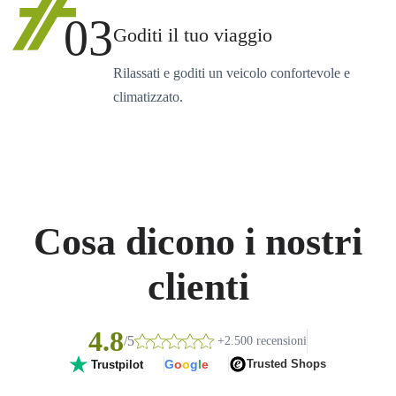
03
Goditi il tuo viaggio
Rilassati e goditi un veicolo confortevole e
climatizzato.
Cosa dicono i nostri
clienti
4.8
/5
+2.500 recensioni
G
o
o
g
l
e
Trusted Shops
Trustpilot