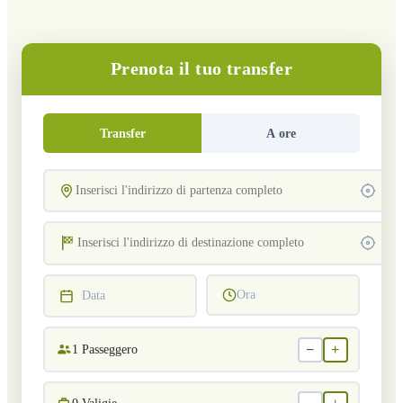
Prenota il tuo transfer
Transfer
A ore
Ora
Data
−
+
1
Passeggero