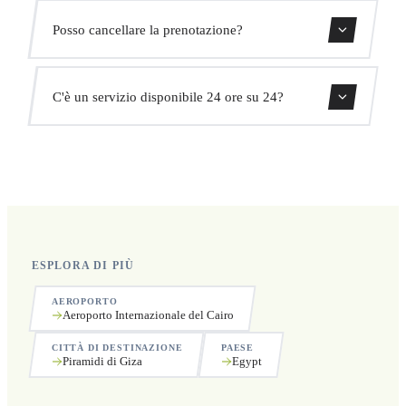
Monitoriamo tutti i voli in tempo reale. Il tuo autista
Posso cancellare la prenotazione?
adatterà automaticamente l'orario di ritiro senza costi
aggiuntivi.
Sì, puoi cancellare gratuitamente fino a 24 ore prima del
C'è un servizio disponibile 24 ore su 24?
ritiro.
Sì, operiamo 24 ore su 24, 7 giorni su 7, compresi i
festivi.
ESPLORA DI PIÙ
AEROPORTO
Aeroporto Internazionale del Cairo
CITTÀ DI DESTINAZIONE
PAESE
Piramidi di Giza
Egypt