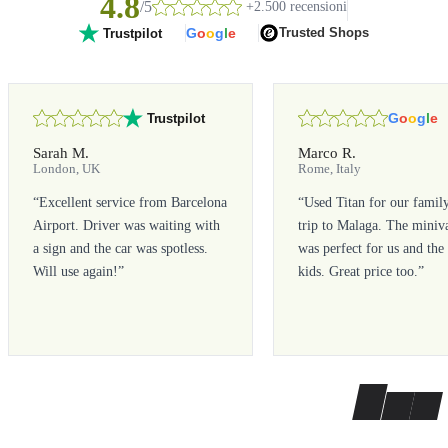
4.8
/5
+2.500 recensioni
G
o
o
g
l
e
Trusted Shops
Trustpilot
G
o
o
g
l
e
Trustpilot
Sarah M.
Marco R.
London, UK
Rome, Italy
“
Excellent service from Barcelona
“
Used Titan for our famil
Airport. Driver was waiting with
trip to Malaga. The miniv
a sign and the car was spotless.
was perfect for us and the
Will use again!
”
kids. Great price too.
”