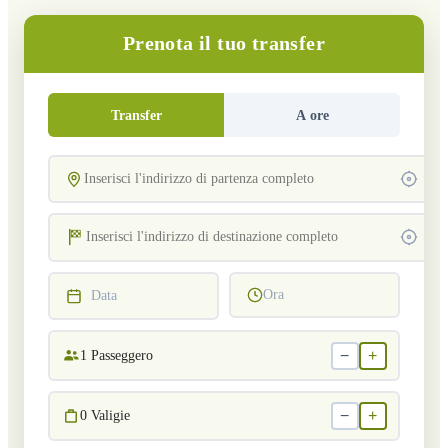
Prenota il tuo transfer
Transfer
A ore
Ora
Data
−
+
1
Passeggero
−
+
0
Valigie