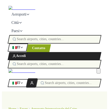
Aeroporti
Città
Paesi
IT
Contatto
Accedi
IT
Home
Egypt
Aeroporto Internazionale del Cairo