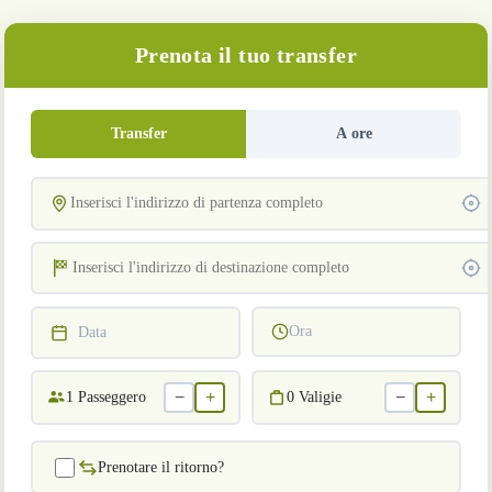
Prenota il tuo transfer
Transfer
A ore
Ora
Data
−
+
−
+
1
Passeggero
0
Valigie
Prenotare il ritorno?