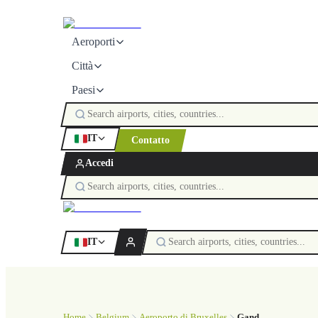
Aeroporti
Città
Paesi
IT
Contatto
Accedi
IT
Home
Belgium
Aeroporto di Bruxelles
Gand