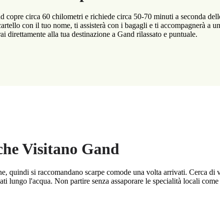
 copre circa 60 chilometri e richiede circa 50-70 minuti a seconda delle c
 cartello con il tuo nome, ti assisterà con i bagagli e ti accompagnerà a u
i direttamente alla tua destinazione a Gand rilassato e puntuale.
 che Visitano Gand
ne, quindi si raccomandano scarpe comode una volta arrivati. Cerca di vi
ti lungo l'acqua. Non partire senza assaporare le specialità locali come