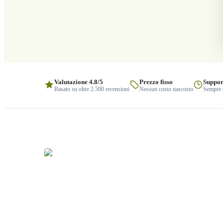
Valutazione 4.8/5
Prezzo fisso
Suppor
Basato su oltre 2.500 recensioni
Nessun costo nascosto
Sempre q