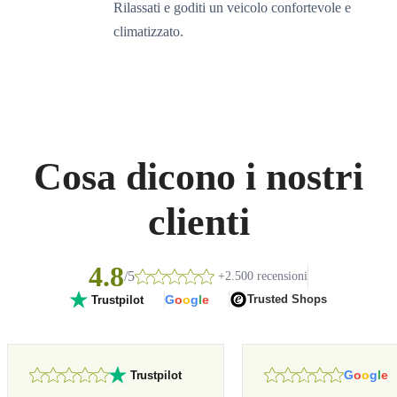
Rilassati e goditi un veicolo confortevole e
climatizzato.
Cosa dicono i nostri
clienti
4.8
/5
+2.500 recensioni
G
o
o
g
l
e
Trusted Shops
Trustpilot
G
o
o
g
l
e
Trustpilot