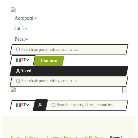
Aeroporti
Città
Paesi
IT
Contatto
Accedi
IT
Home
Colombia
Aeroporto Internazionale El Dorado
Bogotá