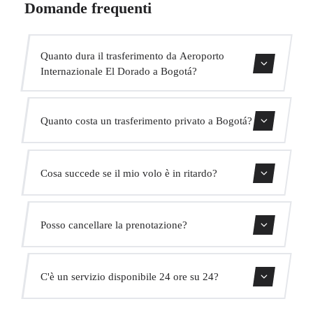
Domande frequenti
Quanto dura il trasferimento da Aeroporto
Internazionale El Dorado a Bogotá?
Contattaci per una stima del tempo.
Quanto costa un trasferimento privato a Bogotá?
Usa il nostro modulo di prenotazione per ottenere un
Cosa succede se il mio volo è in ritardo?
prezzo fisso immediato. Senza costi nascosti.
Monitoriamo tutti i voli in tempo reale. Il tuo autista
Posso cancellare la prenotazione?
adatterà automaticamente l'orario di ritiro senza costi
aggiuntivi.
Sì, puoi cancellare gratuitamente fino a 24 ore prima del
C'è un servizio disponibile 24 ore su 24?
ritiro.