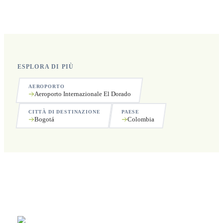
Sì, operiamo 24 ore su 24, 7 giorni su 7, compresi i
festivi.
ESPLORA DI PIÙ
AEROPORTO
Aeroporto Internazionale El Dorado
CITTÀ DI DESTINAZIONE
PAESE
Bogotá
Colombia