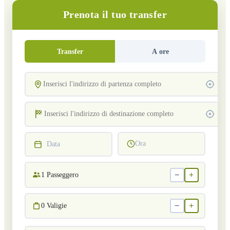
Prenota il tuo transfer
Transfer
A ore
Ora
Data
−
+
1
Passeggero
−
+
0
Valigie