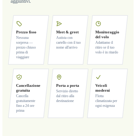
aggiuntivi.
Prezzo fisso
Meet & greet
Monitoraggio
del volo
Nessuna
Autista con
sorpresa —
cartello con il tuo
Adattiamo il
prezzo chiuso
nome all'arrivo
ritiro se il tuo
prima di
volo è in ritardo
viaggiare
Cancellazione
Porta a porta
Veicoli
gratuita
moderni
Servizio diretto
Cancella
dal ritiro alla
Flotta
gratuitamente
destinazione
climatizzata per
fino a 24 ore
ogni esigenza
prima