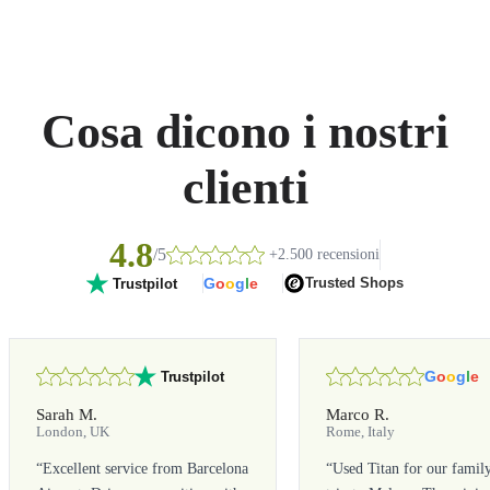
Cosa dicono i nostri
clienti
4.8
/5
+2.500 recensioni
G
o
o
g
l
e
Trusted Shops
Trustpilot
G
o
o
g
l
e
Trustpilot
Sarah M.
Marco R.
London, UK
Rome, Italy
“
Excellent service from Barcelona
“
Used Titan for our famil