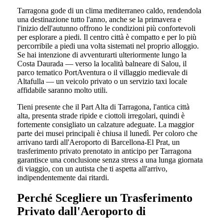
Tarragona gode di un clima mediterraneo caldo, rendendola
una destinazione tutto l'anno, anche se la primavera e
l'inizio dell'autunno offrono le condizioni più confortevoli
per esplorare a piedi. Il centro città è compatto e per lo più
percorribile a piedi una volta sistemati nel proprio alloggio.
Se hai intenzione di avventurarti ulteriormente lungo la
Costa Daurada — verso la località balneare di Salou, il
parco tematico PortAventura o il villaggio medievale di
Altafulla — un veicolo privato o un servizio taxi locale
affidabile saranno molto utili.
Tieni presente che il Part Alta di Tarragona, l'antica città
alta, presenta strade ripide e ciottoli irregolari, quindi è
fortemente consigliato un calzature adeguate. La maggior
parte dei musei principali è chiusa il lunedì. Per coloro che
arrivano tardi all'Aeroporto di Barcellona-El Prat, un
trasferimento privato prenotato in anticipo per Tarragona
garantisce una conclusione senza stress a una lunga giornata
di viaggio, con un autista che ti aspetta all'arrivo,
indipendentemente dai ritardi.
Perché Scegliere un Trasferimento
Privato dall'Aeroporto di