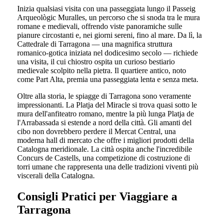
Inizia qualsiasi visita con una passeggiata lungo il Passeig
Arqueològic Muralles, un percorso che si snoda tra le mura
romane e medievali, offrendo viste panoramiche sulle
pianure circostanti e, nei giorni sereni, fino al mare. Da lì, la
Cattedrale di Tarragona — una magnifica struttura
romanico-gotica iniziata nel dodicesimo secolo — richiede
una visita, il cui chiostro ospita un curioso bestiario
medievale scolpito nella pietra. Il quartiere antico, noto
come Part Alta, premia una passeggiata lenta e senza meta.
Oltre alla storia, le spiagge di Tarragona sono veramente
impressionanti. La Platja del Miracle si trova quasi sotto le
mura dell'anfiteatro romano, mentre la più lunga Platja de
l'Arrabassada si estende a nord della città. Gli amanti del
cibo non dovrebbero perdere il Mercat Central, una
moderna hall di mercato che offre i migliori prodotti della
Catalogna meridionale. La città ospita anche l'incredibile
Concurs de Castells, una competizione di costruzione di
torri umane che rappresenta una delle tradizioni viventi più
viscerali della Catalogna.
Consigli Pratici per Viaggiare a
Tarragona