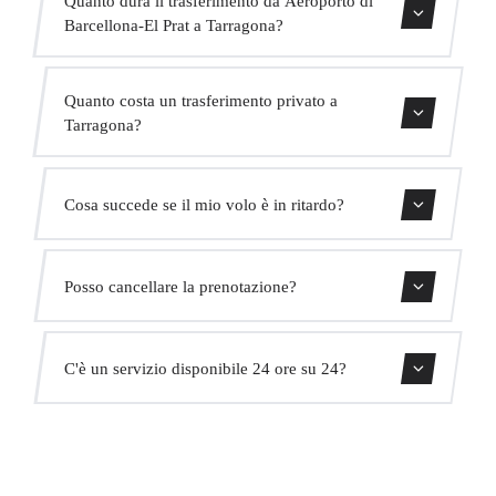
Barcellona-El Prat a Tarragona?
Il trasferimento dura circa 1h.
Quanto costa un trasferimento privato a
Tarragona?
Usa il nostro modulo di prenotazione per ottenere un
Cosa succede se il mio volo è in ritardo?
prezzo fisso immediato. Senza costi nascosti.
Monitoriamo tutti i voli in tempo reale. Il tuo autista
Posso cancellare la prenotazione?
adatterà automaticamente l'orario di ritiro senza costi
aggiuntivi.
Sì, puoi cancellare gratuitamente fino a 24 ore prima del
C'è un servizio disponibile 24 ore su 24?
ritiro.
Sì, operiamo 24 ore su 24, 7 giorni su 7, compresi i
festivi.