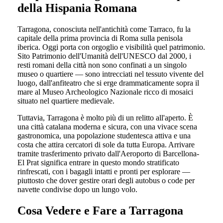
della Hispania Romana
Tarragona, conosciuta nell'antichità come Tarraco, fu la
capitale della prima provincia di Roma sulla penisola
iberica. Oggi porta con orgoglio e visibilità quel patrimonio.
Sito Patrimonio dell'Umanità dell'UNESCO dal 2000, i
resti romani della città non sono confinati a un singolo
museo o quartiere — sono intrecciati nel tessuto vivente del
luogo, dall'anfiteatro che si erge drammaticamente sopra il
mare al Museo Archeologico Nazionale ricco di mosaici
situato nel quartiere medievale.
Tuttavia, Tarragona è molto più di un relitto all'aperto. È
una città catalana moderna e sicura, con una vivace scena
gastronomica, una popolazione studentesca attiva e una
costa che attira cercatori di sole da tutta Europa. Arrivare
tramite trasferimento privato dall'Aeroporto di Barcellona-
El Prat significa entrare in questo mondo stratificato
rinfrescati, con i bagagli intatti e pronti per esplorare —
piuttosto che dover gestire orari degli autobus o code per
navette condivise dopo un lungo volo.
Cosa Vedere e Fare a Tarragona