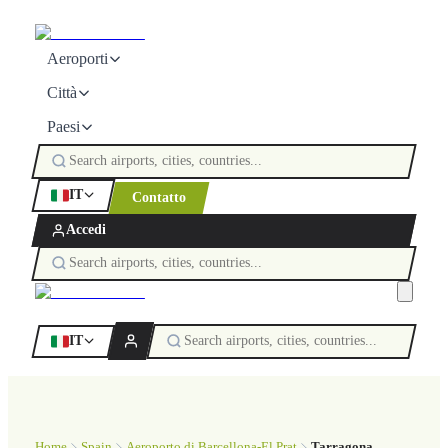
Aeroporti
Città
Paesi
IT
Contatto
Accedi
IT
Home
Spain
Aeroporto di Barcellona-El Prat
Tarragona