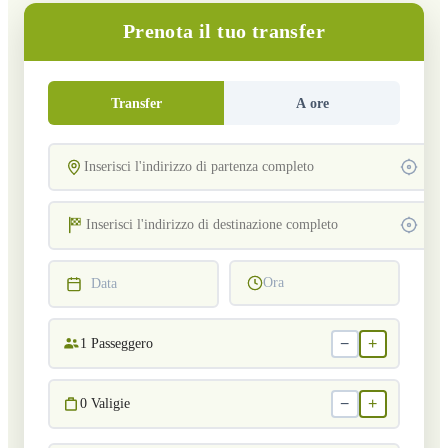
Prenota il tuo transfer
Transfer
A ore
Ora
Data
−
+
1
Passeggero
−
+
0
Valigie