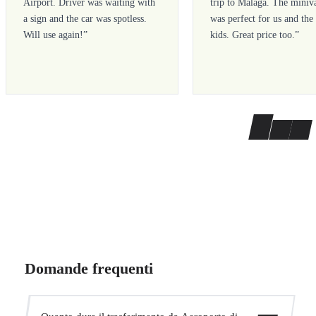
Airport. Driver was waiting with
trip to Malaga. The miniv
a sign and the car was spotless.
was perfect for us and the
Will use again!
”
kids. Great price too.
”
Domande frequenti
Quanto dura il trasferimento da Aeroporto di