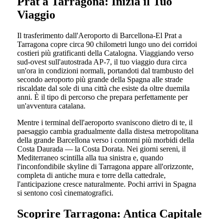
Prat a Tarragona: Inizia il Tuo
Viaggio
Il trasferimento dall'Aeroporto di Barcellona-El Prat a
Tarragona copre circa 90 chilometri lungo uno dei corridoi
costieri più gratificanti della Catalogna. Viaggiando verso
sud-ovest sull'autostrada AP-7, il tuo viaggio dura circa
un'ora in condizioni normali, portandoti dal trambusto del
secondo aeroporto più grande della Spagna alle strade
riscaldate dal sole di una città che esiste da oltre duemila
anni. È il tipo di percorso che prepara perfettamente per
un'avventura catalana.
Mentre i terminal dell'aeroporto svaniscono dietro di te, il
paesaggio cambia gradualmente dalla distesa metropolitana
della grande Barcellona verso i contorni più morbidi della
Costa Daurada — la Costa Dorata. Nei giorni sereni, il
Mediterraneo scintilla alla tua sinistra e, quando
l'inconfondibile skyline di Tarragona appare all'orizzonte,
completa di antiche mura e torre della cattedrale,
l'anticipazione cresce naturalmente. Pochi arrivi in Spagna
si sentono così cinematografici.
Scoprire Tarragona: Antica Capitale