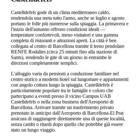
Castelldefels gode di un clima mediterraneo caldo,
rendendola una meta tutto l'anno, anche se luglio e agosto
portano le folle più numerose sulla spiaggia. La primavera e
l'inizio dell'autunno offrono condizioni ideali —
temperature confortevoli, meno visitatori e una gamma
completa di ristoranti e attrazioni aperti. La città è ben
collegata al centro di Barcellona tramite il treno pendolare
RENFE Rodalies (circa 25 minuti fino alla stazione di
Sants), rendendo le gite di un giorno in entrambe le
direzioni completamente semplici.
L'alloggio varia da pensioni a conduzione familiare nel
centro storico a moderni hotel sul lungomare e appartamenti
con angolo cottura lungo la spiaggia. Castelldefels è
particolarmente popolare tra le famiglie e coloro che
partecipano a eventi presso il vicino Campus UAB
Castelldefels o nella zona business dell'Aeroporto di
Barcellona. Arrivare tramite un trasferimento privato
prenotato in anticipo dall'Aeroporto di Barcellona-El Prat
assicura di raggiungere direttamente una di queste località,
senza cambi o ritardi dopo quello che potrebbe già essere
stato un lungo viaggio.