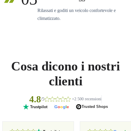
Rilassati e goditi un veicolo confortevole e
climatizzato.
Cosa dicono i nostri
clienti
4.8
/5
+2.500 recensioni
G
o
o
g
l
e
Trusted Shops
Trustpilot