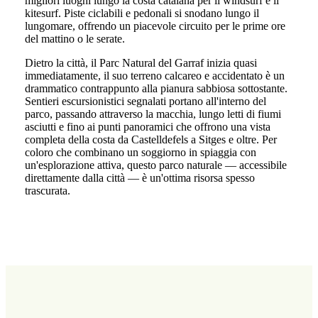
migliori luoghi lungo la costa catalana per il windsurf e il
kitesurf. Piste ciclabili e pedonali si snodano lungo il
lungomare, offrendo un piacevole circuito per le prime ore
del mattino o le serate.
Dietro la città, il Parc Natural del Garraf inizia quasi
immediatamente, il suo terreno calcareo e accidentato è un
drammatico contrappunto alla pianura sabbiosa sottostante.
Sentieri escursionistici segnalati portano all'interno del
parco, passando attraverso la macchia, lungo letti di fiumi
asciutti e fino ai punti panoramici che offrono una vista
completa della costa da Castelldefels a Sitges e oltre. Per
coloro che combinano un soggiorno in spiaggia con
un'esplorazione attiva, questo parco naturale — accessibile
direttamente dalla città — è un'ottima risorsa spesso
trascurata.