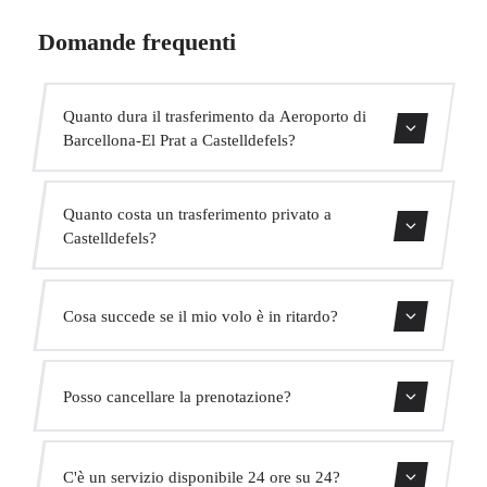
Domande frequenti
Quanto dura il trasferimento da Aeroporto di
Barcellona-El Prat a Castelldefels?
Il trasferimento dura circa 15 min.
Quanto costa un trasferimento privato a
Castelldefels?
Usa il nostro modulo di prenotazione per ottenere un
Cosa succede se il mio volo è in ritardo?
prezzo fisso immediato. Senza costi nascosti.
Monitoriamo tutti i voli in tempo reale. Il tuo autista
Posso cancellare la prenotazione?
adatterà automaticamente l'orario di ritiro senza costi
aggiuntivi.
Sì, puoi cancellare gratuitamente fino a 24 ore prima del
C'è un servizio disponibile 24 ore su 24?