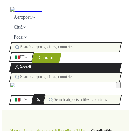
Aeroporti
Città
Paesi
IT
Contatto
Accedi
IT
Home
Spain
Aeroporto di Barcellona-El Prat
Castelldefels