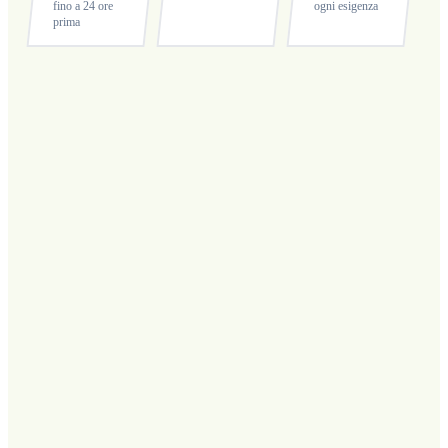
fino a 24 ore
ogni esigenza
prima