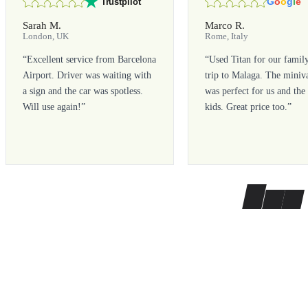
G
o
o
g
l
e
Trustpilot
Sarah M.
Marco R.
London, UK
Rome, Italy
“
Excellent service from Barcelona
“
Used Titan for our famil
Airport. Driver was waiting with
trip to Malaga. The miniv
a sign and the car was spotless.
was perfect for us and the
Will use again!
”
kids. Great price too.
”