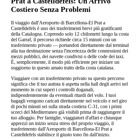
Prat a Castelldefels: Un Arrivo
Costiero Senza Problemi
Il viaggio dall'Aeroporto di Barcellona-El Prat a
Castelldefels è uno dei trasferimenti brevi più gratificanti
della Catalogna. Coprendo solo 12 chilometri lungo la costa
del Garraf, il percorso richiede circa 15 minuti con un
trasferimento privato — portandoti direttamente dal terminal
alla tua destinazione senza l'incertezza delle connessioni dei
mezzi pubblici, dei navette condivisi o delle code dei taxi.
È, semplicemente, il modo più efficiente per iniziare un
soggiorno in questo amato tratto della costa catalana.
Viaggiare con un trasferimento privato su questo percorso
significa che il tuo autista ti aspetta nella hall degli arrivi nel
momento in cui superi i controlli doganali,
indipendentemente da eventuali ritardi del volo. I tuoi
bagagli vengono caricati direttamente nel veicolo e nel giro
di pochi minuti sei sulla strada costiera C-31, con i primi
scorci del Mediterraneo già visibili prima di raggiungere il
tuo alloggio. Per famiglie, viaggiatori d'affari e chiunque
apprezzi un inizio senza stress del proprio viaggio, il
trasferimento dall'Aeroporto di Barcellona-El Prat a
Castelldefels stabilisce il giusto tono fin dall'inizio.