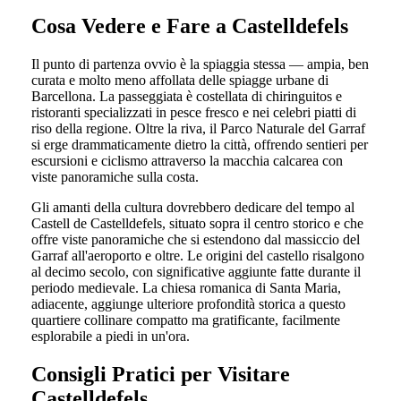
Cosa Vedere e Fare a Castelldefels
Il punto di partenza ovvio è la spiaggia stessa — ampia, ben
curata e molto meno affollata delle spiagge urbane di
Barcellona. La passeggiata è costellata di chiringuitos e
ristoranti specializzati in pesce fresco e nei celebri piatti di
riso della regione. Oltre la riva, il Parco Naturale del Garraf
si erge drammaticamente dietro la città, offrendo sentieri per
escursioni e ciclismo attraverso la macchia calcarea con
viste panoramiche sulla costa.
Gli amanti della cultura dovrebbero dedicare del tempo al
Castell de Castelldefels, situato sopra il centro storico e che
offre viste panoramiche che si estendono dal massiccio del
Garraf all'aeroporto e oltre. Le origini del castello risalgono
al decimo secolo, con significative aggiunte fatte durante il
periodo medievale. La chiesa romanica di Santa Maria,
adiacente, aggiunge ulteriore profondità storica a questo
quartiere collinare compatto ma gratificante, facilmente
esplorabile a piedi in un'ora.
Consigli Pratici per Visitare
Castelldefels