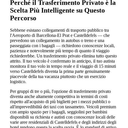
Perché il Trasferimento Privato è la
Scelta Più Intelligente su Questo
Percorso
Sebbene esistano collegamenti di trasporto pubblico tra
l'Aeroporto di Barcellona-El Prat e Castelldefels — che
prevedono un collegamento in autobus o treno e una
passeggiata con i bagagli — richiedono conoscenze locali,
pazienza e notevolmente più tempo di quanto il viaggio
richiederebbe. Un trasferimento privato elimina tutto questo
attrito. Il tuo veicolo è confermato in anticipo, il tuo autista
monitora il tuo volo in tempo reale e il viaggio di 15 minuti
verso Castelldefels diventa la prima parte genuinamente
piacevole della tua vacanza piuttosto che un esercizio
logistico.
Per gruppi di tre o più, l'opzione di trasferimento privato
diventa anche altamente competitiva in termini di costi
rispetto all'acquisto di più biglietti per i mezzi pubblici o
all'imprevedibilità dei taxi con tassametro. Veicoli premium
con ampio spazio per i bagagli, seggiolini per bambini
disponibili su richiesta e autisti con conoscenze locali delle
varie aree residenziali di Castelldefels e degli indirizzi degli
hotel rendono questa la scelta ovvia. È lo standard di arrivo