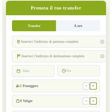
Prenota il tuo transfer
Transfer
A ore
Ora
Data
−
+
1
Passeggero
−
+
0
Valigie