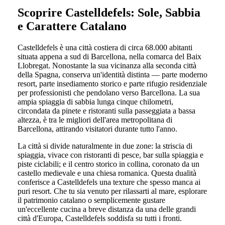
Scoprire Castelldefels: Sole, Sabbia
e Carattere Catalano
Castelldefels è una città costiera di circa 68.000 abitanti
situata appena a sud di Barcellona, nella comarca del Baix
Llobregat. Nonostante la sua vicinanza alla seconda città
della Spagna, conserva un'identità distinta — parte moderno
resort, parte insediamento storico e parte rifugio residenziale
per professionisti che pendolano verso Barcellona. La sua
ampia spiaggia di sabbia lunga cinque chilometri,
circondata da pinete e ristoranti sulla passeggiata a bassa
altezza, è tra le migliori dell'area metropolitana di
Barcellona, attirando visitatori durante tutto l'anno.
La città si divide naturalmente in due zone: la striscia di
spiaggia, vivace con ristoranti di pesce, bar sulla spiaggia e
piste ciclabili; e il centro storico in collina, coronato da un
castello medievale e una chiesa romanica. Questa dualità
conferisce a Castelldefels una texture che spesso manca ai
puri resort. Che tu sia venuto per rilassarti al mare, esplorare
il patrimonio catalano o semplicemente gustare
un'eccellente cucina a breve distanza da una delle grandi
città d'Europa, Castelldefels soddisfa su tutti i fronti.