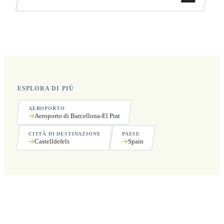
ritiro.
Sì, operiamo 24 ore su 24, 7 giorni su 7, compresi i
festivi.
ESPLORA DI PIÙ
AEROPORTO
Aeroporto di Barcellona-El Prat
CITTÀ DI DESTINAZIONE
PAESE
Castelldefels
Spain