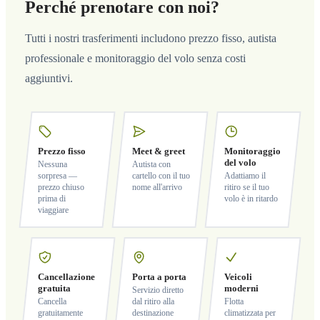
Perché prenotare con noi?
Tutti i nostri trasferimenti includono prezzo fisso, autista
professionale e monitoraggio del volo senza costi
aggiuntivi.
Prezzo fisso
Meet & greet
Monitoraggio
del volo
Nessuna
Autista con
sorpresa —
cartello con il tuo
Adattiamo il
prezzo chiuso
nome all'arrivo
ritiro se il tuo
prima di
volo è in ritardo
viaggiare
Cancellazione
Porta a porta
Veicoli
gratuita
moderni
Servizio diretto
Cancella
dal ritiro alla
Flotta
gratuitamente
destinazione
climatizzata per