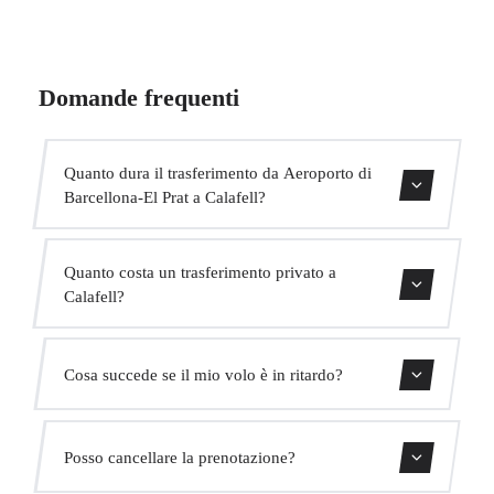
Domande frequenti
Quanto dura il trasferimento da Aeroporto di
Barcellona-El Prat a Calafell?
Il trasferimento dura circa 40 min.
Quanto costa un trasferimento privato a
Calafell?
Usa il nostro modulo di prenotazione per ottenere un
Cosa succede se il mio volo è in ritardo?
prezzo fisso immediato. Senza costi nascosti.
Monitoriamo tutti i voli in tempo reale. Il tuo autista
Posso cancellare la prenotazione?
adatterà automaticamente l'orario di ritiro senza costi