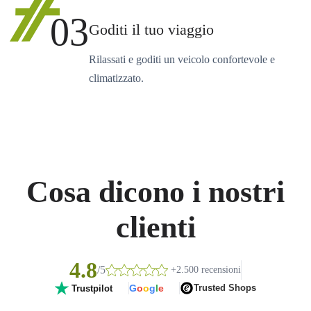
03
Goditi il tuo viaggio
Rilassati e goditi un veicolo confortevole e
climatizzato.
Cosa dicono i nostri
clienti
4.8
/5
+2.500 recensioni
G
o
o
g
l
e
Trusted Shops
Trustpilot