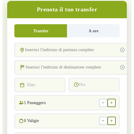
Prenota il tuo transfer
Transfer
A ore
Ora
Data
−
+
1
Passeggero
−
+
0
Valigie