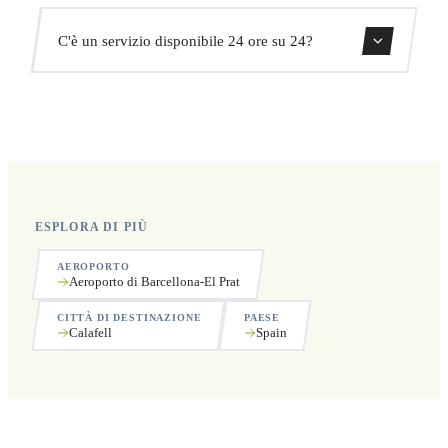
aggiuntivi.
Sì, puoi cancellare gratuitamente fino a 24 ore prima del
C'è un servizio disponibile 24 ore su 24?
ritiro.
Sì, operiamo 24 ore su 24, 7 giorni su 7, compresi i
festivi.
ESPLORA DI PIÙ
AEROPORTO
Aeroporto di Barcellona-El Prat
CITTÀ DI DESTINAZIONE
PAESE
Calafell
Spain