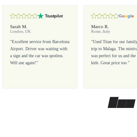
G
o
o
g
l
e
Trustpilot
Sarah M.
Marco R.
London, UK
Rome, Italy
“
Excellent service from Barcelona
“
Used Titan for our famil
Airport. Driver was waiting with
trip to Malaga. The miniv
a sign and the car was spotless.
was perfect for us and the
Will use again!
”
kids. Great price too.
”