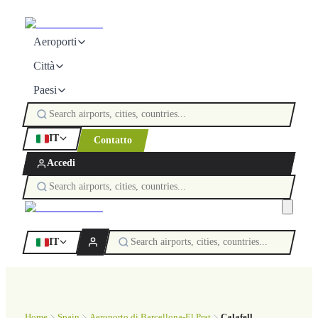
Aeroporti
Città
Paesi
IT
Contatto
Accedi
IT
Home
Spain
Aeroporto di Barcellona-El Prat
Calafell