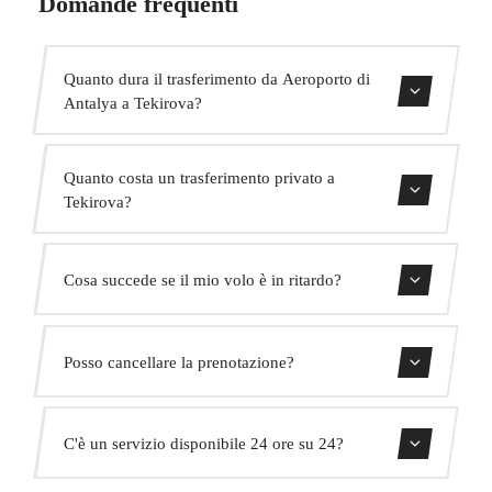
Domande frequenti
Quanto dura il trasferimento da Aeroporto di
Antalya a Tekirova?
Il trasferimento dura circa 1h 5min.
Quanto costa un trasferimento privato a
Tekirova?
Usa il nostro modulo di prenotazione per ottenere un
Cosa succede se il mio volo è in ritardo?
prezzo fisso immediato. Senza costi nascosti.
Monitoriamo tutti i voli in tempo reale. Il tuo autista
Posso cancellare la prenotazione?
adatterà automaticamente l'orario di ritiro senza costi
aggiuntivi.
Sì, puoi cancellare gratuitamente fino a 24 ore prima del
C'è un servizio disponibile 24 ore su 24?
ritiro.