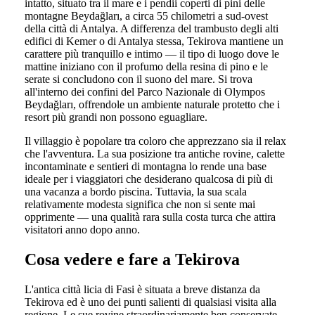
intatto, situato tra il mare e i pendii coperti di pini delle
montagne Beydağları, a circa 55 chilometri a sud-ovest
della città di Antalya. A differenza del trambusto degli alti
edifici di Kemer o di Antalya stessa, Tekirova mantiene un
carattere più tranquillo e intimo — il tipo di luogo dove le
mattine iniziano con il profumo della resina di pino e le
serate si concludono con il suono del mare. Si trova
all'interno dei confini del Parco Nazionale di Olympos
Beydağları, offrendole un ambiente naturale protetto che i
resort più grandi non possono eguagliare.
Il villaggio è popolare tra coloro che apprezzano sia il relax
che l'avventura. La sua posizione tra antiche rovine, calette
incontaminate e sentieri di montagna lo rende una base
ideale per i viaggiatori che desiderano qualcosa di più di
una vacanza a bordo piscina. Tuttavia, la sua scala
relativamente modesta significa che non si sente mai
opprimente — una qualità rara sulla costa turca che attira
visitatori anno dopo anno.
Cosa vedere e fare a Tekirova
L'antica città licia di Fasi è situata a breve distanza da
Tekirova ed è uno dei punti salienti di qualsiasi visita alla
regione. Le sue rovine straordinariamente ben conservate