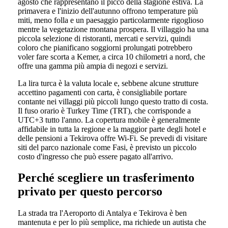
agosto che rappresentano il picco della stagione estiva. La
primavera e l'inizio dell'autunno offrono temperature più
miti, meno folla e un paesaggio particolarmente rigoglioso
mentre la vegetazione montana prospera. Il villaggio ha una
piccola selezione di ristoranti, mercati e servizi, quindi
coloro che pianificano soggiorni prolungati potrebbero
voler fare scorta a Kemer, a circa 10 chilometri a nord, che
offre una gamma più ampia di negozi e servizi.
La lira turca è la valuta locale e, sebbene alcune strutture
accettino pagamenti con carta, è consigliabile portare
contante nei villaggi più piccoli lungo questo tratto di costa.
Il fuso orario è Turkey Time (TRT), che corrisponde a
UTC+3 tutto l'anno. La copertura mobile è generalmente
affidabile in tutta la regione e la maggior parte degli hotel e
delle pensioni a Tekirova offre Wi-Fi. Se prevedi di visitare
siti del parco nazionale come Fasi, è previsto un piccolo
costo d'ingresso che può essere pagato all'arrivo.
Perché scegliere un trasferimento
privato per questo percorso
La strada tra l'Aeroporto di Antalya e Tekirova è ben
mantenuta e per lo più semplice, ma richiede un autista che