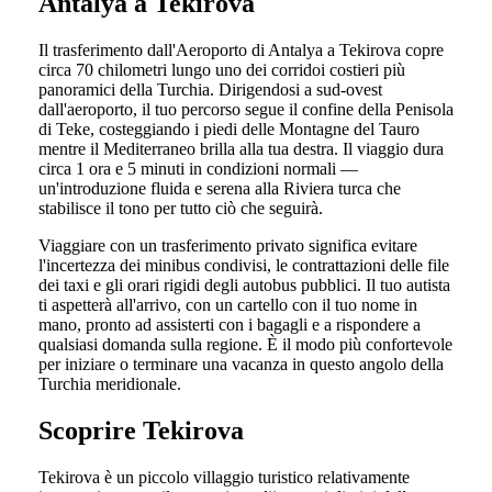
Antalya a Tekirova
Il trasferimento dall'Aeroporto di Antalya a Tekirova copre
circa 70 chilometri lungo uno dei corridoi costieri più
panoramici della Turchia. Dirigendosi a sud-ovest
dall'aeroporto, il tuo percorso segue il confine della Penisola
di Teke, costeggiando i piedi delle Montagne del Tauro
mentre il Mediterraneo brilla alla tua destra. Il viaggio dura
circa 1 ora e 5 minuti in condizioni normali —
un'introduzione fluida e serena alla Riviera turca che
stabilisce il tono per tutto ciò che seguirà.
Viaggiare con un trasferimento privato significa evitare
l'incertezza dei minibus condivisi, le contrattazioni delle file
dei taxi e gli orari rigidi degli autobus pubblici. Il tuo autista
ti aspetterà all'arrivo, con un cartello con il tuo nome in
mano, pronto ad assisterti con i bagagli e a rispondere a
qualsiasi domanda sulla regione. È il modo più confortevole
per iniziare o terminare una vacanza in questo angolo della
Turchia meridionale.
Scoprire Tekirova
Tekirova è un piccolo villaggio turistico relativamente