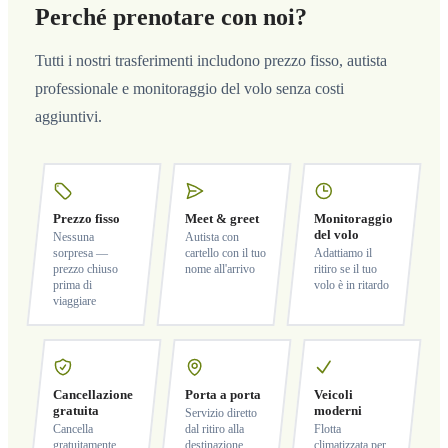
Perché prenotare con noi?
Tutti i nostri trasferimenti includono prezzo fisso, autista
professionale e monitoraggio del volo senza costi
aggiuntivi.
Prezzo fisso
Meet & greet
Monitoraggio
del volo
Nessuna
Autista con
sorpresa —
cartello con il tuo
Adattiamo il
prezzo chiuso
nome all'arrivo
ritiro se il tuo
prima di
volo è in ritardo
viaggiare
Cancellazione
Porta a porta
Veicoli
gratuita
moderni
Servizio diretto
Cancella
dal ritiro alla
Flotta
gratuitamente
destinazione
climatizzata per