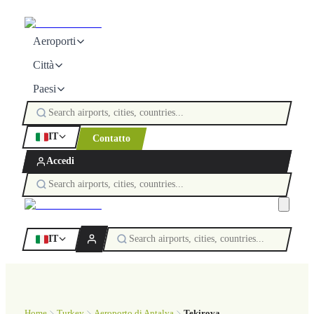
Aeroporti
Città
Paesi
IT
Contatto
Accedi
IT
Home
Turkey
Aeroporto di Antalya
Tekirova