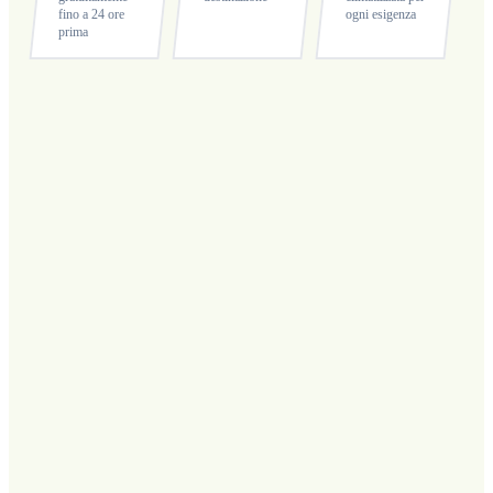
fino a 24 ore
ogni esigenza
prima