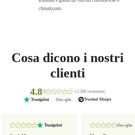
Rilassati e goditi un veicolo confortevole e
climatizzato.
Cosa dicono i nostri
clienti
4.8
/5
+2.500 recensioni
G
o
o
g
l
e
Trusted Shops
Trustpilot
G
o
o
g
l
e
Trustpilot