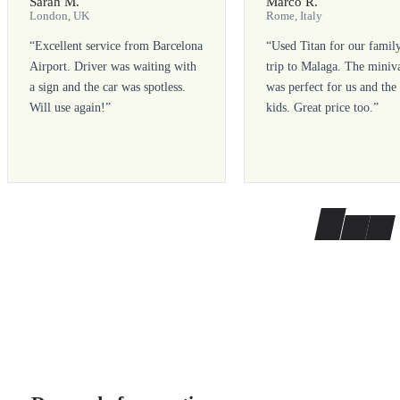
Sarah M.
Marco R.
London, UK
Rome, Italy
“
Excellent service from Barcelona
“
Used Titan for our famil
Airport. Driver was waiting with
trip to Malaga. The miniv
a sign and the car was spotless.
was perfect for us and the
Will use again!
”
kids. Great price too.
”