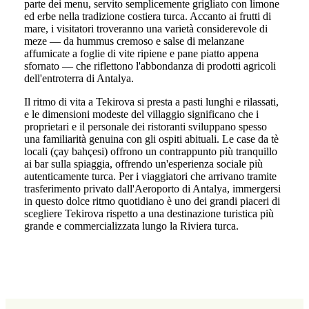
parte dei menu, servito semplicemente grigliato con limone
ed erbe nella tradizione costiera turca. Accanto ai frutti di
mare, i visitatori troveranno una varietà considerevole di
meze — da hummus cremoso e salse di melanzane
affumicate a foglie di vite ripiene e pane piatto appena
sfornato — che riflettono l'abbondanza di prodotti agricoli
dell'entroterra di Antalya.
Il ritmo di vita a Tekirova si presta a pasti lunghi e rilassati,
e le dimensioni modeste del villaggio significano che i
proprietari e il personale dei ristoranti sviluppano spesso
una familiarità genuina con gli ospiti abituali. Le case da tè
locali (çay bahçesi) offrono un contrappunto più tranquillo
ai bar sulla spiaggia, offrendo un'esperienza sociale più
autenticamente turca. Per i viaggiatori che arrivano tramite
trasferimento privato dall'Aeroporto di Antalya, immergersi
in questo dolce ritmo quotidiano è uno dei grandi piaceri di
scegliere Tekirova rispetto a una destinazione turistica più
grande e commercializzata lungo la Riviera turca.