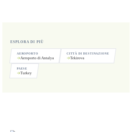
Sì, operiamo 24 ore su 24, 7 giorni su 7, compresi i
festivi.
ESPLORA DI PIÙ
AEROPORTO
CITTÀ DI DESTINAZIONE
Aeroporto di Antalya
Tekirova
PAESE
Turkey