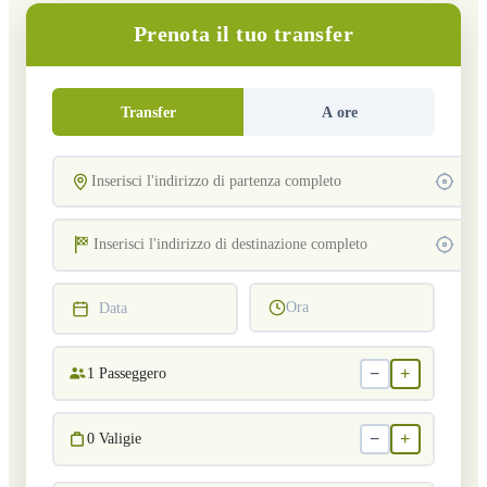
Prenota il tuo transfer
Transfer
A ore
Ora
Data
−
+
1
Passeggero
−
+
0
Valigie