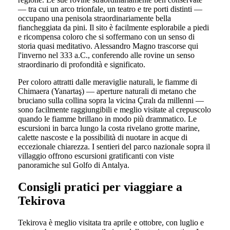
— tra cui un arco trionfale, un teatro e tre porti distinti —
occupano una penisola straordinariamente bella
fiancheggiata da pini. Il sito è facilmente esplorabile a piedi
e ricompensa coloro che si soffermano con un senso di
storia quasi meditativo. Alessandro Magno trascorse qui
l'inverno nel 333 a.C., conferendo alle rovine un senso
straordinario di profondità e significato.
Per coloro attratti dalle meraviglie naturali, le fiamme di
Chimaera (Yanartaş) — aperture naturali di metano che
bruciano sulla collina sopra la vicina Çıralı da millenni —
sono facilmente raggiungibili e meglio visitate al crepuscolo
quando le fiamme brillano in modo più drammatico. Le
escursioni in barca lungo la costa rivelano grotte marine,
calette nascoste e la possibilità di nuotare in acque di
eccezionale chiarezza. I sentieri del parco nazionale sopra il
villaggio offrono escursioni gratificanti con viste
panoramiche sul Golfo di Antalya.
Consigli pratici per viaggiare a
Tekirova
Tekirova è meglio visitata tra aprile e ottobre, con luglio e