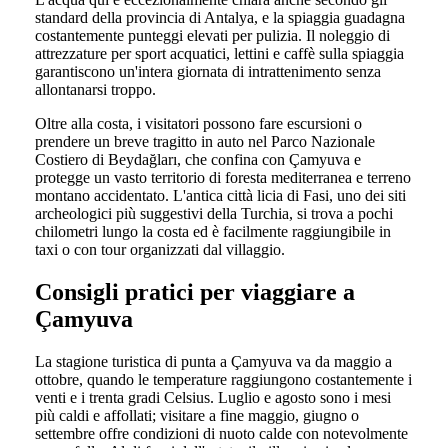
standard della provincia di Antalya, e la spiaggia guadagna
costantemente punteggi elevati per pulizia. Il noleggio di
attrezzature per sport acquatici, lettini e caffè sulla spiaggia
garantiscono un'intera giornata di intrattenimento senza
allontanarsi troppo.
Oltre alla costa, i visitatori possono fare escursioni o
prendere un breve tragitto in auto nel Parco Nazionale
Costiero di Beydağları, che confina con Çamyuva e
protegge un vasto territorio di foresta mediterranea e terreno
montano accidentato. L'antica città licia di Fasi, uno dei siti
archeologici più suggestivi della Turchia, si trova a pochi
chilometri lungo la costa ed è facilmente raggiungibile in
taxi o con tour organizzati dal villaggio.
Consigli pratici per viaggiare a
Çamyuva
La stagione turistica di punta a Çamyuva va da maggio a
ottobre, quando le temperature raggiungono costantemente i
venti e i trenta gradi Celsius. Luglio e agosto sono i mesi
più caldi e affollati; visitare a fine maggio, giugno o
settembre offre condizioni di nuoto calde con notevolmente