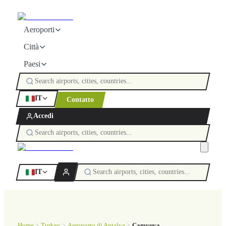
Aeroporti
Città
Paesi
IT
Contatto
Accedi
IT
Home
Turkey
Aeroporto di Antalya
Çamyuva