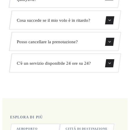
Usa il nostro modulo di prenotazione per ottenere un
Cosa succede se il mio volo è in ritardo?
prezzo fisso immediato. Senza costi nascosti.
Monitoriamo tutti i voli in tempo reale. Il tuo autista
Posso cancellare la prenotazione?
adatterà automaticamente l'orario di ritiro senza costi
aggiuntivi.
Sì, puoi cancellare gratuitamente fino a 24 ore prima del
C'è un servizio disponibile 24 ore su 24?
ritiro.
Sì, operiamo 24 ore su 24, 7 giorni su 7, compresi i
festivi.
ESPLORA DI PIÙ
AEROPORTO
CITTÀ DI DESTINAZIONE