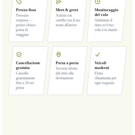
Prezzo fisso
Meet & greet
Monitoraggio
del volo
Nessuna
Autista con
sorpresa —
cartello con il tuo
Adattiamo il
prezzo chiuso
nome all'arrivo
ritiro se il tuo
prima di
volo è in ritardo
viaggiare
Cancellazione
Porta a porta
Veicoli
gratuita
moderni
Servizio diretto
Cancella
dal ritiro alla
Flotta
gratuitamente
destinazione
climatizzata per
fino a 24 ore
ogni esigenza
prima