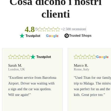
Cosa dicono i nostri
clienti
4.8
/5
+2.500 recensioni
G
o
o
g
l
e
Trusted Shops
Trustpilot
G
o
o
g
l
e
Trustpilot
Sarah M.
Marco R.
London, UK
Rome, Italy
“
Excellent service from Barcelona
“
Used Titan for our famil
Airport. Driver was waiting with
trip to Malaga. The miniv
a sign and the car was spotless.
was perfect for us and the
Will use again!
”
kids. Great price too.
”