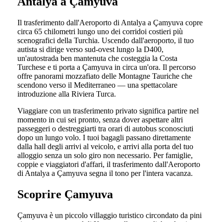
Antalya a Çamyuva
Il trasferimento dall'Aeroporto di Antalya a Çamyuva copre
circa 65 chilometri lungo uno dei corridoi costieri più
scenografici della Turchia. Uscendo dall'aeroporto, il tuo
autista si dirige verso sud-ovest lungo la D400,
un'autostrada ben mantenuta che costeggia la Costa
Turchese e ti porta a Çamyuva in circa un'ora. Il percorso
offre panorami mozzafiato delle Montagne Tauriche che
scendono verso il Mediterraneo — una spettacolare
introduzione alla Riviera Turca.
Viaggiare con un trasferimento privato significa partire nel
momento in cui sei pronto, senza dover aspettare altri
passeggeri o destreggiarti tra orari di autobus sconosciuti
dopo un lungo volo. I tuoi bagagli passano direttamente
dalla hall degli arrivi al veicolo, e arrivi alla porta del tuo
alloggio senza un solo giro non necessario. Per famiglie,
coppie e viaggiatori d'affari, il trasferimento dall'Aeroporto
di Antalya a Çamyuva segna il tono per l'intera vacanza.
Scoprire Çamyuva
Çamyuva è un piccolo villaggio turistico circondato da pini