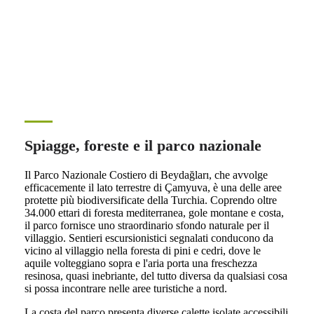
Spiagge, foreste e il parco nazionale
Il Parco Nazionale Costiero di Beydağları, che avvolge
efficacemente il lato terrestre di Çamyuva, è una delle aree
protette più biodiversificate della Turchia. Coprendo oltre
34.000 ettari di foresta mediterranea, gole montane e costa,
il parco fornisce uno straordinario sfondo naturale per il
villaggio. Sentieri escursionistici segnalati conducono da
vicino al villaggio nella foresta di pini e cedri, dove le
aquile volteggiano sopra e l'aria porta una freschezza
resinosa, quasi inebriante, del tutto diversa da qualsiasi cosa
si possa incontrare nelle aree turistiche a nord.
La costa del parco presenta diverse calette isolate accessibili