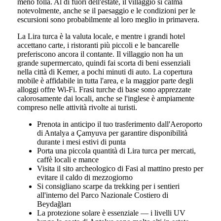
meno folla. Al di fuori dell'estate, il villaggio si calma
notevolmente, anche se il paesaggio e le condizioni per le
escursioni sono probabilmente al loro meglio in primavera.
La Lira turca è la valuta locale, e mentre i grandi hotel
accettano carte, i ristoranti più piccoli e le bancarelle
preferiscono ancora il contante. Il villaggio non ha un
grande supermercato, quindi fai scorta di beni essenziali
nella città di Kemer, a pochi minuti di auto. La copertura
mobile è affidabile in tutta l'area, e la maggior parte degli
alloggi offre Wi-Fi. Frasi turche di base sono apprezzate
calorosamente dai locali, anche se l'inglese è ampiamente
compreso nelle attività rivolte ai turisti.
Prenota in anticipo il tuo trasferimento dall'Aeroporto
di Antalya a Çamyuva per garantire disponibilità
durante i mesi estivi di punta
Porta una piccola quantità di Lira turca per mercati,
caffè locali e mance
Visita il sito archeologico di Fasi al mattino presto per
evitare il caldo di mezzogiorno
Si consigliano scarpe da trekking per i sentieri
all'interno del Parco Nazionale Costiero di
Beydağları
La protezione solare è essenziale — i livelli UV