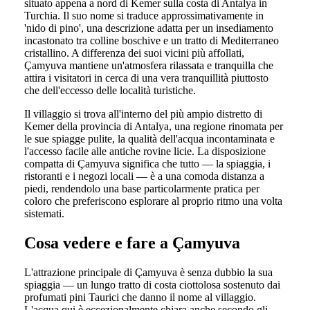
situato appena a nord di Kemer sulla costa di Antalya in
Turchia. Il suo nome si traduce approssimativamente in
'nido di pino', una descrizione adatta per un insediamento
incastonato tra colline boschive e un tratto di Mediterraneo
cristallino. A differenza dei suoi vicini più affollati,
Çamyuva mantiene un'atmosfera rilassata e tranquilla che
attira i visitatori in cerca di una vera tranquillità piuttosto
che dell'eccesso delle località turistiche.
Il villaggio si trova all'interno del più ampio distretto di
Kemer della provincia di Antalya, una regione rinomata per
le sue spiagge pulite, la qualità dell'acqua incontaminata e
l'accesso facile alle antiche rovine licie. La disposizione
compatta di Çamyuva significa che tutto — la spiaggia, i
ristoranti e i negozi locali — è a una comoda distanza a
piedi, rendendolo una base particolarmente pratica per
coloro che preferiscono esplorare al proprio ritmo una volta
sistemati.
Cosa vedere e fare a Çamyuva
L'attrazione principale di Çamyuva è senza dubbio la sua
spiaggia — un lungo tratto di costa ciottolosa sostenuto dai
profumati pini Taurici che danno il nome al villaggio.
L'acqua qui è eccezionalmente chiara anche secondo gli