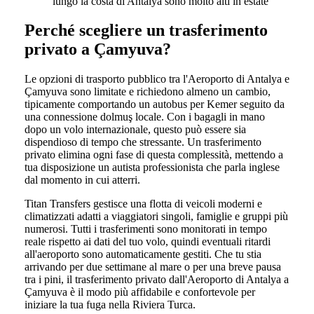
lungo la costa di Antalya sono molto alti in estate
Perché scegliere un trasferimento
privato a Çamyuva?
Le opzioni di trasporto pubblico tra l'Aeroporto di Antalya e
Çamyuva sono limitate e richiedono almeno un cambio,
tipicamente comportando un autobus per Kemer seguito da
una connessione dolmuş locale. Con i bagagli in mano
dopo un volo internazionale, questo può essere sia
dispendioso di tempo che stressante. Un trasferimento
privato elimina ogni fase di questa complessità, mettendo a
tua disposizione un autista professionista che parla inglese
dal momento in cui atterri.
Titan Transfers gestisce una flotta di veicoli moderni e
climatizzati adatti a viaggiatori singoli, famiglie e gruppi più
numerosi. Tutti i trasferimenti sono monitorati in tempo
reale rispetto ai dati del tuo volo, quindi eventuali ritardi
all'aeroporto sono automaticamente gestiti. Che tu stia
arrivando per due settimane al mare o per una breve pausa
tra i pini, il trasferimento privato dall'Aeroporto di Antalya a
Çamyuva è il modo più affidabile e confortevole per
iniziare la tua fuga nella Riviera Turca.