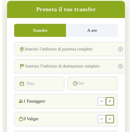
Prenota il tuo transfer
Transfer
A ore
Ora
Data
−
+
1
Passeggero
−
+
0
Valigie