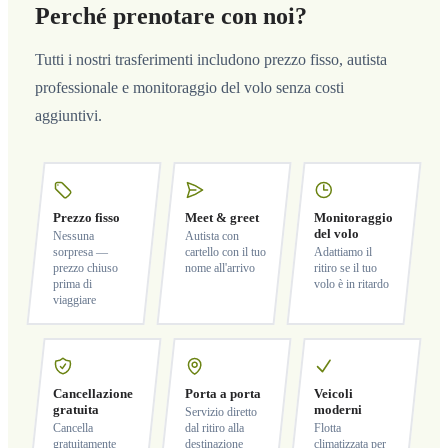
Perché prenotare con noi?
Tutti i nostri trasferimenti includono prezzo fisso, autista
professionale e monitoraggio del volo senza costi
aggiuntivi.
Prezzo fisso
Meet & greet
Monitoraggio
del volo
Nessuna
Autista con
sorpresa —
cartello con il tuo
Adattiamo il
prezzo chiuso
nome all'arrivo
ritiro se il tuo
prima di
volo è in ritardo
viaggiare
Cancellazione
Porta a porta
Veicoli
gratuita
moderni
Servizio diretto
Cancella
dal ritiro alla
Flotta
gratuitamente
destinazione
climatizzata per