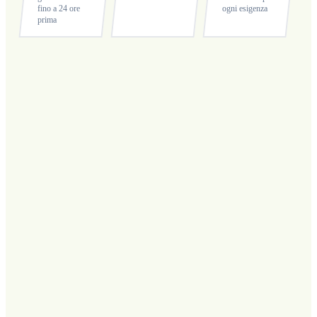
fino a 24 ore
ogni esigenza
prima