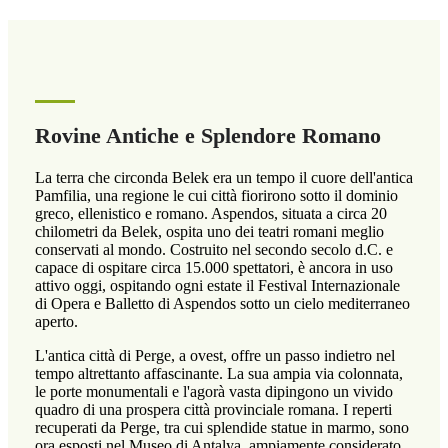
Rovine Antiche e Splendore Romano
La terra che circonda Belek era un tempo il cuore dell'antica
Pamfilia, una regione le cui città fiorirono sotto il dominio
greco, ellenistico e romano. Aspendos, situata a circa 20
chilometri da Belek, ospita uno dei teatri romani meglio
conservati al mondo. Costruito nel secondo secolo d.C. e
capace di ospitare circa 15.000 spettatori, è ancora in uso
attivo oggi, ospitando ogni estate il Festival Internazionale
di Opera e Balletto di Aspendos sotto un cielo mediterraneo
aperto.
L'antica città di Perge, a ovest, offre un passo indietro nel
tempo altrettanto affascinante. La sua ampia via colonnata,
le porte monumentali e l'agorà vasta dipingono un vivido
quadro di una prospera città provinciale romana. I reperti
recuperati da Perge, tra cui splendide statue in marmo, sono
ora esposti nel Museo di Antalya, ampiamente considerato