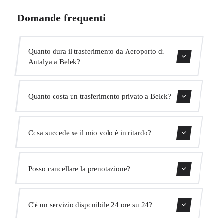
Domande frequenti
Quanto dura il trasferimento da Aeroporto di
Antalya a Belek?
Il trasferimento dura circa 35 min.
Quanto costa un trasferimento privato a Belek?
Usa il nostro modulo di prenotazione per ottenere un
Cosa succede se il mio volo è in ritardo?
prezzo fisso immediato. Senza costi nascosti.
Monitoriamo tutti i voli in tempo reale. Il tuo autista
Posso cancellare la prenotazione?
adatterà automaticamente l'orario di ritiro senza costi
aggiuntivi.
Sì, puoi cancellare gratuitamente fino a 24 ore prima del
C'è un servizio disponibile 24 ore su 24?
ritiro.