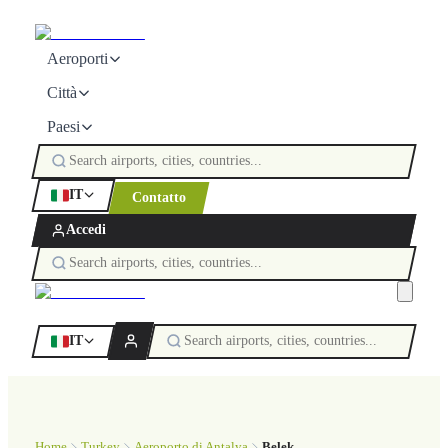
Aeroporti
Città
Paesi
IT
Contatto
Accedi
IT
Home
Turkey
Aeroporto di Antalya
Belek