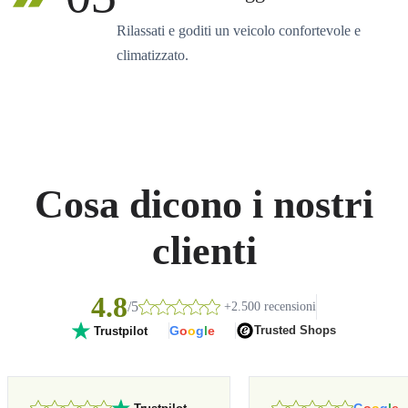
Rilassati e goditi un veicolo confortevole e
climatizzato.
Cosa dicono i nostri
clienti
4.8
/5
+2.500 recensioni
G
o
o
g
l
e
Trusted Shops
Trustpilot
G
o
o
g
l
e
Trustpilot