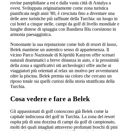
rovine pamphiliane a est e dalla vasta città di Antalya a
ovest. Sviluppata originariamente come zona turistica
pianificata negli anni '80, è cresciuta fino a diventare una
delle aree turistiche più raffinate della Turchia: un luogo in
cui hotel a cinque stelle, campi da golf di livello mondiale e
lunghe distese di spiaggia con Bandiera Blu coesistono in
armonia paesaggistica.
Nonostante la sua reputazione come hub di resort di lusso,
Belek mantiene un autentico senso di appartenenza. Il
vicino Parco Nazionale di Köprülü Kanyon offre scenari
naturali drammatici a breve distanza in auto, e la prossimità
della zona a significativi siti archeologici offre anche ai
viaggiatori più orientati al relax un motivo per avventurarsi
oltre la piscina. Belek premia sia coloro che cercano un
riposo totale sia quelli curiosi della storia stratificata della
Turchia.
Cosa vedere e fare a Belek
Gli appassionati di golf conoscono già Belek come la
capitale indiscussa del golf in Turchia. La zona del resort
ospita più di una dozzina di campi da golf di campionato,
molti dei quali intagliati attraverso profumati boschi di pini