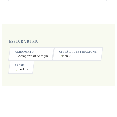
Sì, operiamo 24 ore su 24, 7 giorni su 7, compresi i
festivi.
ESPLORA DI PIÙ
AEROPORTO
CITTÀ DI DESTINAZIONE
Aeroporto di Antalya
Belek
PAESE
Turkey