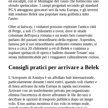
ed eucalipti, con le Montagne del Tauro che forniscono uno
sfondo spettacolare. I campi progettati secondo gli standard
PGA attraggono giocatori seri da tutta Europa, e gli inverni
miti rendono Belek una popolare meta golfistica tutto
l'anno.
Oltre ai fairway, i visitatori possono esplorare l'antica città
di Perge, a soli 15 chilometri a ovest, dove le strade
colonnate dell'epoca romana e un teatro ben conservato
parlano del passato straordinario della regione. Aspendos,
famosa per il suo straordinario anfiteatro romano intatto, si
trova a circa 20 chilometri a est di Belek e continua a
ospitare spettacoli di opera e balletto durante l'estate: una
serata indimenticabile per i viaggiatori culturalmente curiosi.
Consigli pratici per arrivare a Belek
L'Aeroporto di Antalya è un affollato hub internazionale,
particolarmente durante i mesi estivi, quando voli charter e
di linea arrivano da tutta Europa in rapida successione.
Arrivare con un trasferimento privato pre-organizzato
elimina l'incertezza di dover affrontare le file dei taxi o
decifrare le opzioni di trasporto pubblico dopo un lungo
volo. Il tuo autista monitora il tuo volo in tempo reale,
quindi eventuali ritardi vengono considerati senza la