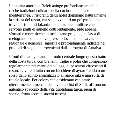
La cucina attorno a Belek attinge profondamente dalle
ricche tradizioni culinarie della cucina anatolica e
mediterranea. I ristoranti degli hotel dominano naturalmente
la striscia del resort, ma se ti avventuri un po' più lontano
troverai ristoranti lokanta a conduzione familiare che
servono piatti di agnello cotti lentamente, pide appena
sfornati e meze ricche di melanzane grigliate, melassa di
melograno e olio d'oliva pressato localmente. La cucina
regionale è generosa, saporita e profondamente radicata nei
prodotti di stagione provenienti dall'entroterra di Antalya.
I frutti di mare giocano un ruolo centrale lungo questo tratto
della costa turca, con branzini, triglie e polpi che compaiono
regolarmente nei menu dei villaggi di pescatori circostanti il
resort. Lavare il tutto con un bicchiere di ayran freddo o un
sorso dello spirito aromatizzato all'anice rakı è una sorta di
rituale locale. Per coloro che desiderano esplorare
ulteriormente, i mercati della vicina città di Serik offrono un
autentico spaccato della vita quotidiana turca, pieni di
spezie, frutta secca e succhi freschi.