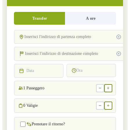
Transfer
A ore
Ora
Data
−
+
1
Passeggero
−
+
0
Valigie
Prenotare il ritorno?