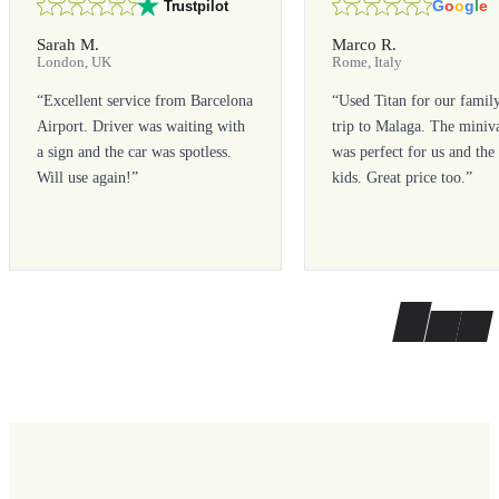
G
o
o
g
l
e
Trustpilot
Sarah M.
Marco R.
London, UK
Rome, Italy
“
Excellent service from Barcelona
“
Used Titan for our famil
Airport. Driver was waiting with
trip to Malaga. The miniv
a sign and the car was spotless.
was perfect for us and the
Will use again!
”
kids. Great price too.
”