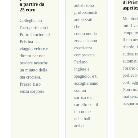
di Prist
a partire da
autisti sono
aspette
25 euro
professionisti
Monitor
autorizzati
Colleghiamo
tutti i vo
che
l'aeroporto con il
tempo re
conoscono la
Porto Crociere di
il tuo ae
zona e hanno
Pristina. Un
ritardo, 
esperienza
viaggio veloce e
autista r
comprovata.
diretto per non
automat
Parlano
perdere neanche
l'orario 
inglese e
un minuto della
prelievo
spagnolo, e ti
tua crociera.
costi agg
accoglieranno
Prezzo fisso
Non rima
con un
senza sorprese.
mai senz
sorriso e un
trasporto
cartello con il
tuo nome
nella hall
arrivi.