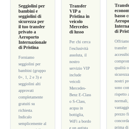
Transf
Seggiolini per
Transfer
economi
bambini e
VIP a
basso c
seggiolini di
Pristina in
Aeropo
sicurezza per
veicolo
Interna
il tuo transfer
Mercedes
di Pris
privato a
di lusso
Aeroporto
Offriam
Internazionale
Per chi cerca
di Pristina
transfer
l'esclusività
accessibi
assoluta, il
Forniamo
comprom
nostro
seggiolini per
qualità o
servizio VIP
bambini (gruppo
sicurezza
include
0+, 1, 2 e 3) e
nostri pr
veicoli
seggiolini alti
sono com
Mercedes-
approvati
rispetto 
Benz E-Class
completamente
normali,
o S-Class,
gratuiti su
vantaggi
acqua in
richiesta.
prezzo f
bottiglia,
Indicalo
concorda
WiFi a bordo
semplicemente al
prima di
e un autista