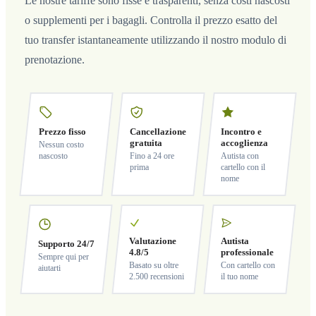
Le nostre tariffe sono fisse e trasparenti, senza costi nascosti
o supplementi per i bagagli. Controlla il prezzo esatto del
tuo transfer istantaneamente utilizzando il nostro modulo di
prenotazione.
Prezzo fisso
Cancellazione
Incontro e
gratuita
accoglienza
Nessun costo
nascosto
Fino a 24 ore
Autista con
prima
cartello con il
nome
Valutazione
Autista
Supporto 24/7
4.8/5
professionale
Sempre qui per
Basato su oltre
Con cartello con
aiutarti
2.500 recensioni
il tuo nome