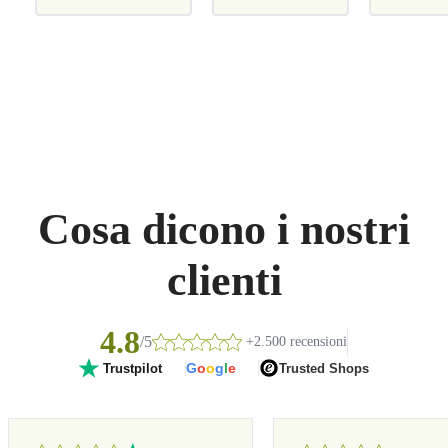
Cosa dicono i nostri
clienti
4.8
/5
+2.500 recensioni
G
o
o
g
l
e
Trusted Shops
Trustpilot