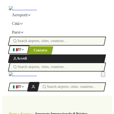
Aeroporti
Città
Paesi
IT
Contatto
Accedi
IT
Home
Kosovo
Aeroporto Internazionale di Pristina