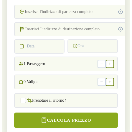
Ora
Data
−
+
1
Passeggero
−
+
0
Valigie
Prenotare il ritorno?
CALCOLA PREZZO