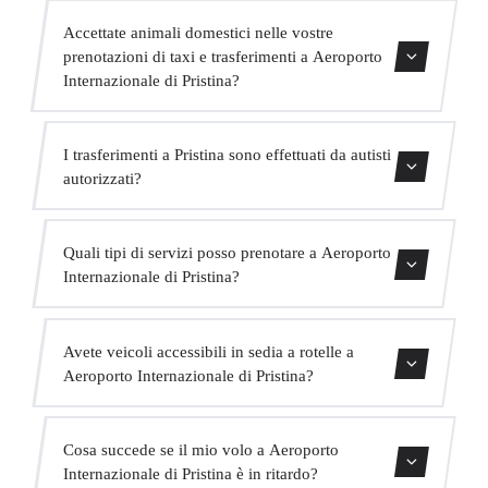
Assolutamente. Abbiamo MPV per fino a 6 passeggeri e
Accettate animali domestici nelle vostre
minibus per fino a 16 passeggeri per grandi gruppi.
prenotazioni di taxi e trasferimenti a Aeroporto
Internazionale di Pristina?
Sì, accettiamo animali domestici nei nostri veicoli.
I trasferimenti a Pristina sono effettuati da autisti
Chiediamo di indicarlo al momento della prenotazione
autorizzati?
affinché l'autista sia preparato.
Tutti i nostri autisti possiedono una valida licenza VTC,
Quali tipi di servizi posso prenotare a Aeroporto
assicurazione professionale e veicoli con revisione attuale.
Internazionale di Pristina?
La vostra sicurezza è la nostra priorità.
Offriamo trasferimenti in centro città, trasferimenti da e
Avete veicoli accessibili in sedia a rotelle a
per hotel, trasferimenti da e per porti crocieristici,
Aeroporto Internazionale di Pristina?
trasferimenti interurbani, servizio VIP, servizio per eventi
e trasporto di gruppo.
Sì, abbiamo veicoli adattati per passeggeri con mobilità
Cosa succede se il mio volo a Aeroporto
ridotta. Indicate questo al momento della prenotazione e
Internazionale di Pristina è in ritardo?