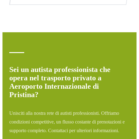
assegneremo il veicolo appropriato.
Monitoriamo tutti i voli in tempo reale. Se il tuo volo è in
ritardo, aggiustiamo automaticamente l'orario di pickup
senza costi aggiuntivi.
Sei un autista professionista che
opera nel trasporto privato a
Aeroporto Internazionale di
Pristina?
Unisciti alla nostra rete di autisti professionisti. Offriamo
condizioni competitive, un flusso costante di prenotazioni e
supporto completo. Contattaci per ulteriori informazioni.