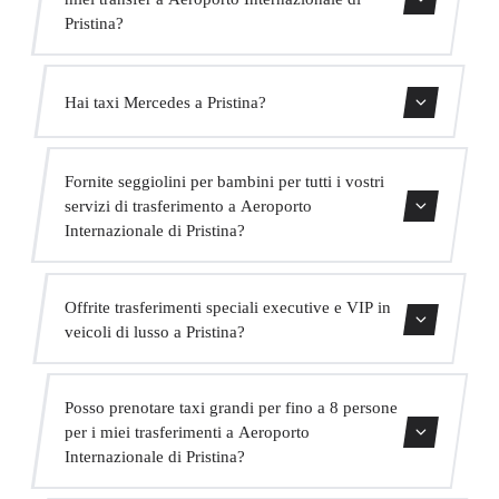
Pristina?
Sì, abbiamo veicoli Mercedes-Benz E-Class e S-Class per
Hai taxi Mercedes a Pristina?
il nostro servizio VIP. Puoi selezionarli durante il processo
di prenotazione.
Sì, la nostra flotta include veicoli Mercedes-Benz per
Fornite seggiolini per bambini per tutti i vostri
servizi executive e VIP. Puoi richiederne uno al momento
servizi di trasferimento a Aeroporto
della prenotazione.
Internazionale di Pristina?
Sì, forniamo seggiolini per bambini approvati (gruppo 0+,
Offrite trasferimenti speciali executive e VIP in
1, 2 e 3) completamente gratuiti. Basta indicarlo al
veicoli di lusso a Pristina?
momento della prenotazione.
Sì, offriamo un servizio VIP premium con veicoli
Posso prenotare taxi grandi per fino a 8 persone
Mercedes di alta gamma, un autista in abito bilingue e
per i miei trasferimenti a Aeroporto
extra come acqua e WiFi a bordo.
Internazionale di Pristina?