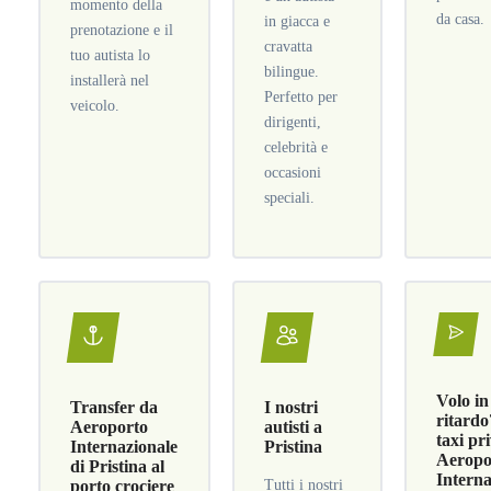
momento della
da casa.
in giacca e
prenotazione e il
cravatta
tuo autista lo
bilingue.
installerà nel
Perfetto per
veicolo.
dirigenti,
celebrità e
occasioni
speciali.
Volo in
Transfer da
I nostri
ritardo
Aeroporto
autisti a
taxi pr
Internazionale
Pristina
Aeropo
di Pristina al
Interna
porto crociere
Tutti i nostri