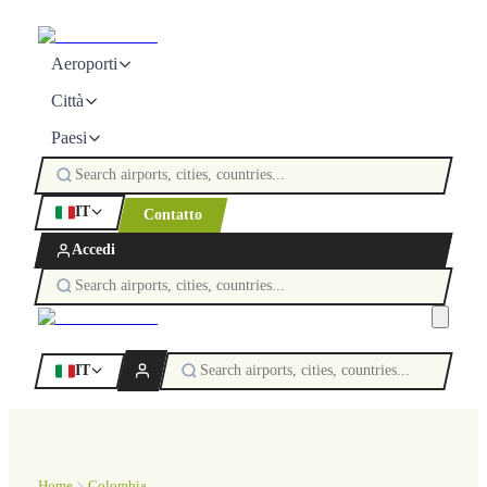
Aeroporti
Città
Paesi
IT
Contatto
Accedi
IT
Home
Colombia