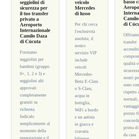
basso c
seggiolini di
veicolo
Aeropo
sicurezza per
Mercedes
Interna
il tuo transfer
di lusso
Camilo
privato a
di Cúc
Aeroporto
Per chi cerca
Internazionale
l'esclusività
Offriam
Camilo Daza
assoluta, il
di Cúcuta
transfer
nostro
accessibi
Forniamo
servizio VIP
comprom
seggiolini per
include
qualità o
bambini (gruppo
veicoli
sicurezza
0+, 1, 2 e 3) e
Mercedes-
nostri pr
seggiolini alti
Benz E-Class
sono com
approvati
o S-Class,
rispetto 
completamente
acqua in
normali,
gratuiti su
bottiglia,
vantaggi
richiesta.
WiFi a bordo
prezzo f
Indicalo
e un autista
concorda
semplicemente al
in giacca e
prima di
momento della
cravatta
da casa.
prenotazione e il
bilingue.