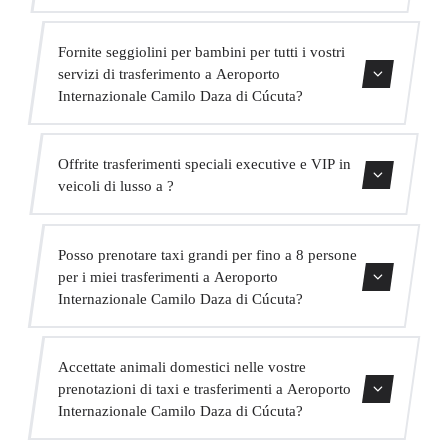
di prenotazione.
Sì, la nostra flotta include veicoli Mercedes-Benz per
Fornite seggiolini per bambini per tutti i vostri
servizi executive e VIP. Puoi richiederne uno al momento
servizi di trasferimento a Aeroporto
della prenotazione.
Internazionale Camilo Daza di Cúcuta?
Sì, forniamo seggiolini per bambini approvati (gruppo 0+,
Offrite trasferimenti speciali executive e VIP in
1, 2 e 3) completamente gratuiti. Basta indicarlo al
veicoli di lusso a ?
momento della prenotazione.
Sì, offriamo un servizio VIP premium con veicoli
Posso prenotare taxi grandi per fino a 8 persone
Mercedes di alta gamma, un autista in abito bilingue e
per i miei trasferimenti a Aeroporto
extra come acqua e WiFi a bordo.
Internazionale Camilo Daza di Cúcuta?
Assolutamente. Abbiamo MPV per fino a 6 passeggeri e
Accettate animali domestici nelle vostre
minibus per fino a 16 passeggeri per grandi gruppi.
prenotazioni di taxi e trasferimenti a Aeroporto
Internazionale Camilo Daza di Cúcuta?