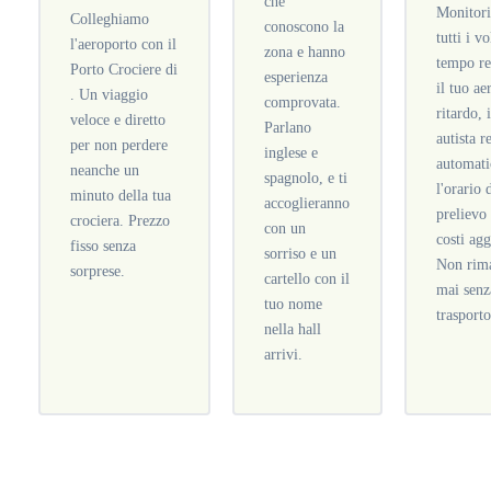
che
Monitor
Colleghiamo
conoscono la
tutti i vo
l'aeroporto con il
zona e hanno
tempo re
Porto Crociere di
esperienza
il tuo ae
. Un viaggio
comprovata.
ritardo, 
veloce e diretto
Parlano
autista r
per non perdere
inglese e
automat
neanche un
spagnolo, e ti
l'orario 
minuto della tua
accoglieranno
prelievo
crociera. Prezzo
con un
costi agg
fisso senza
sorriso e un
Non rima
sorprese.
cartello con il
mai senz
tuo nome
trasporto
nella hall
arrivi.