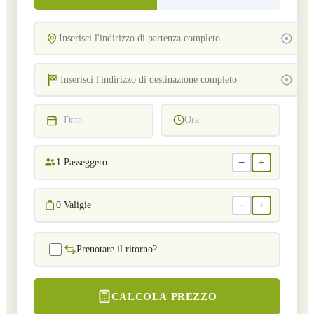
Ora
Data
−
+
1
Passeggero
−
+
0
Valigie
Prenotare il ritorno?
CALCOLA PREZZO