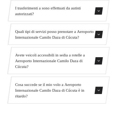
Sì, accettiamo animali domestici nei nostri veicoli.
I trasferimenti a sono effettuati da autisti
Chiediamo di indicarlo al momento della prenotazione
autorizzati?
affinché l'autista sia preparato.
Tutti i nostri autisti possiedono una valida licenza VTC,
Quali tipi di servizi posso prenotare a Aeroporto
assicurazione professionale e veicoli con revisione attuale.
Internazionale Camilo Daza di Cúcuta?
La vostra sicurezza è la nostra priorità.
Offriamo trasferimenti in centro città, trasferimenti da e
Avete veicoli accessibili in sedia a rotelle a
per hotel, trasferimenti da e per porti crocieristici,
Aeroporto Internazionale Camilo Daza di
trasferimenti interurbani, servizio VIP, servizio per eventi
Cúcuta?
e trasporto di gruppo.
Sì, abbiamo veicoli adattati per passeggeri con mobilità
Cosa succede se il mio volo a Aeroporto
ridotta. Indicate questo al momento della prenotazione e
Internazionale Camilo Daza di Cúcuta è in
assegneremo il veicolo appropriato.
ritardo?
Monitoriamo tutti i voli in tempo reale. Se il tuo volo è in