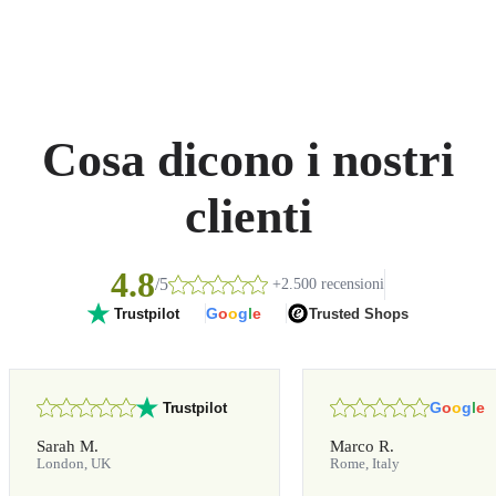
Cosa dicono i nostri
clienti
4.8
/5
+2.500 recensioni
G
o
o
g
l
e
Trusted Shops
Trustpilot
G
o
o
g
l
e
Trustpilot
Sarah M.
Marco R.
London, UK
Rome, Italy