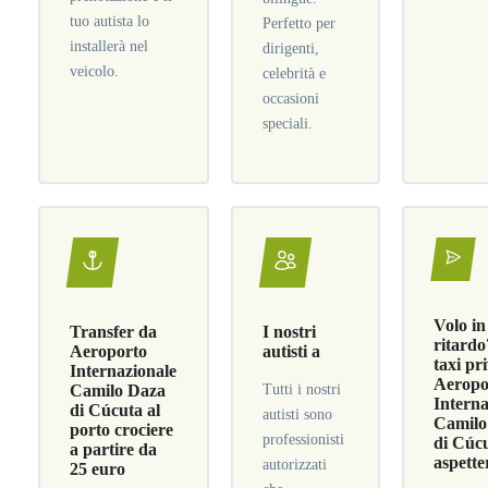
tuo autista lo
Perfetto per
installerà nel
dirigenti,
veicolo.
celebrità e
occasioni
speciali.
Volo in
Transfer da
I nostri
ritardo
Aeroporto
autisti a
taxi pr
Internazionale
Aeropo
Camilo Daza
Tutti i nostri
Interna
di Cúcuta al
autisti sono
Camilo
porto crociere
professionisti
di Cúcu
a partire da
aspette
autorizzati
25 euro