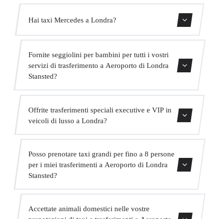
Sì, abbiamo veicoli Mercedes-Benz E-Class e S-Class per
Hai taxi Mercedes a Londra?
il nostro servizio VIP. Puoi selezionarli durante il processo
di prenotazione.
Sì, la nostra flotta include veicoli Mercedes-Benz per
Fornite seggiolini per bambini per tutti i vostri
servizi executive e VIP. Puoi richiederne uno al momento
servizi di trasferimento a Aeroporto di Londra
della prenotazione.
Stansted?
Sì, forniamo seggiolini per bambini approvati (gruppo 0+,
Offrite trasferimenti speciali executive e VIP in
1, 2 e 3) completamente gratuiti. Basta indicarlo al
veicoli di lusso a Londra?
momento della prenotazione.
Sì, offriamo un servizio VIP premium con veicoli
Posso prenotare taxi grandi per fino a 8 persone
Mercedes di alta gamma, un autista in abito bilingue e
per i miei trasferimenti a Aeroporto di Londra
extra come acqua e WiFi a bordo.
Stansted?
Assolutamente. Abbiamo MPV per fino a 6 passeggeri e
Accettate animali domestici nelle vostre
minibus per fino a 16 passeggeri per grandi gruppi.
prenotazioni di taxi e trasferimenti a Aeroporto