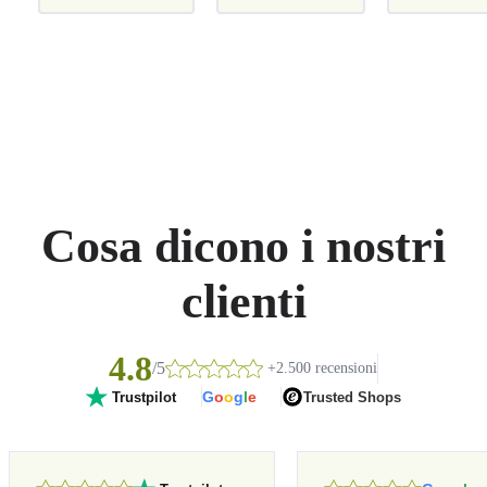
Cosa dicono i nostri
clienti
4.8
/5
+2.500 recensioni
G
o
o
g
l
e
Trusted Shops
Trustpilot