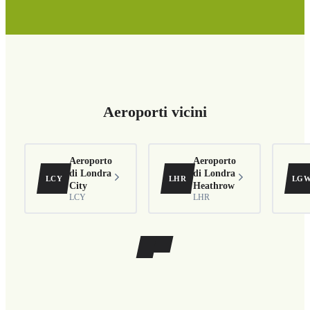
Aeroporti vicini
Aeroporto
Aeroporto
di Londra
di Londra
LCY
LHR
LG
City
Heathrow
LCY
LHR