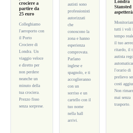
Londra
crociere a
autisti sono
Stansted 
partire da
professionisti
aspetterà
25 euro
autorizzati
Monitoria
Colleghiamo
che
tutti i voli 
l'aeroporto con
conoscono la
tempo real
il Porto
zona e hanno
il tuo aere
Crociere di
esperienza
ritardo, il 
Londra. Un
comprovata.
autista reg
viaggio veloce
Parlano
automatic
e diretto per
inglese e
l'orario di
non perdere
spagnolo, e ti
prelievo s
neanche un
accoglieranno
costi aggiu
minuto della
con un
Non rimarr
tua crociera.
sorriso e un
mai senza
Prezzo fisso
cartello con il
trasporto.
senza sorprese.
tuo nome
nella hall
arrivi.