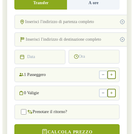
Transfer
A ore
Ora
Data
−
+
1
Passeggero
−
+
0
Valigie
Prenotare il ritorno?
CALCOLA PREZZO