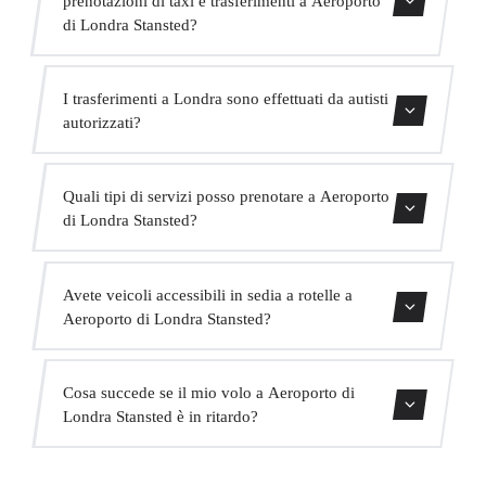
di Londra Stansted?
Sì, accettiamo animali domestici nei nostri veicoli.
I trasferimenti a Londra sono effettuati da autisti
Chiediamo di indicarlo al momento della prenotazione
autorizzati?
affinché l'autista sia preparato.
Tutti i nostri autisti possiedono una valida licenza VTC,
Quali tipi di servizi posso prenotare a Aeroporto
assicurazione professionale e veicoli con revisione attuale.
di Londra Stansted?
La vostra sicurezza è la nostra priorità.
Offriamo trasferimenti in centro città, trasferimenti da e
Avete veicoli accessibili in sedia a rotelle a
per hotel, trasferimenti da e per porti crocieristici,
Aeroporto di Londra Stansted?
trasferimenti interurbani, servizio VIP, servizio per eventi
e trasporto di gruppo.
Sì, abbiamo veicoli adattati per passeggeri con mobilità
Cosa succede se il mio volo a Aeroporto di
ridotta. Indicate questo al momento della prenotazione e
Londra Stansted è in ritardo?
assegneremo il veicolo appropriato.
Monitoriamo tutti i voli in tempo reale. Se il tuo volo è in