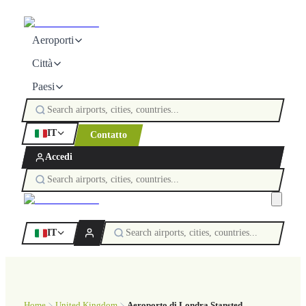
Aeroporti
Città
Paesi
IT
Contatto
Accedi
IT
Home
United Kingdom
Aeroporto di Londra Stansted