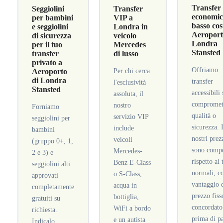
Transfer
Seggiolini
Transfer
economici
per bambini
VIP a
basso cos
e seggiolini
Londra in
Aeroport
di sicurezza
veicolo
Londra
per il tuo
Mercedes
Stansted
transfer
di lusso
privato a
Offriamo
Aeroporto
Per chi cerca
di Londra
transfer
l'esclusività
Stansted
accessibili
assoluta, il
compromet
nostro
Forniamo
qualità o
servizio VIP
seggiolini per
sicurezza. 
include
bambini
nostri prez
veicoli
(gruppo 0+, 1,
sono compe
Mercedes-
2 e 3) e
rispetto ai 
Benz E-Class
seggiolini alti
normali, co
o S-Class,
approvati
vantaggio 
acqua in
completamente
prezzo fiss
bottiglia,
gratuiti su
concordato
WiFi a bordo
richiesta.
prima di pa
e un autista
Indicalo