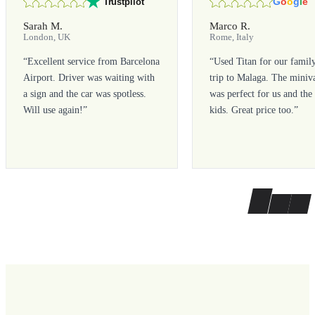
G
o
o
g
l
e
Trustpilot
Sarah M.
Marco R.
London, UK
Rome, Italy
“
Excellent service from Barcelona
“
Used Titan for our famil
Airport. Driver was waiting with
trip to Malaga. The miniv
a sign and the car was spotless.
was perfect for us and the
Will use again!
”
kids. Great price too.
”