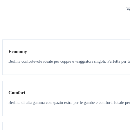
Ve
3
3
Economy
Berlina confortevole ideale per coppie e viaggiatori singoli. Perfetta per tr
3
3
Comfort
Berlina di alta gamma con spazio extra per le gambe e comfort. Ideale per 
6
5