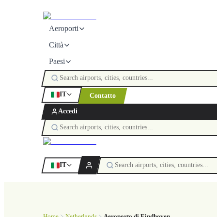
Aeroporti
Città
Paesi
IT
Contatto
Accedi
IT
Home
Netherlands
Aeroporto di Eindhoven