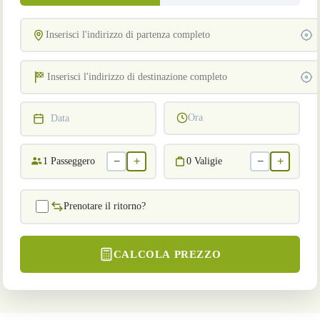
Ora
Data
−
+
−
+
1
Passeggero
0
Valigie
Prenotare il ritorno?
CALCOLA PREZZO