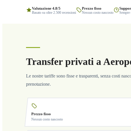
Valutazione 4.8/5
Prezzo fisso
Suppor
Basato su oltre 2.500 recensioni
Nessun costo nascosto
Sempre q
Transfer privati a Aeropo
Le nostre tariffe sono fisse e trasparenti, senza costi nas
prenotazione.
Prezzo fisso
Nessun costo nascosto