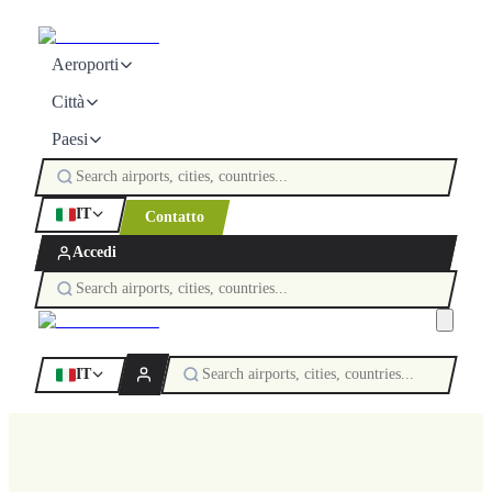
Aeroporti
Città
Paesi
IT
Contatto
Accedi
IT