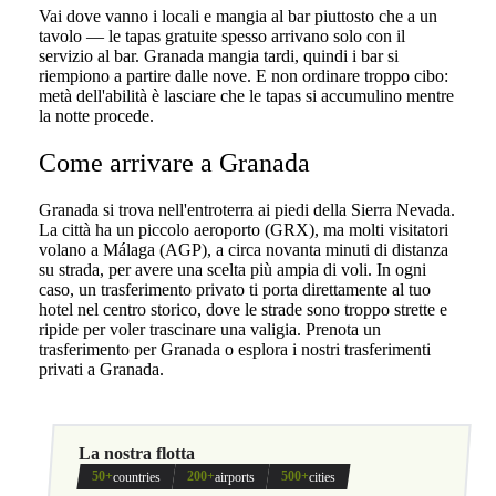
Vai dove vanno i locali e mangia al bar piuttosto che a un
tavolo — le tapas gratuite spesso arrivano solo con il
servizio al bar. Granada mangia tardi, quindi i bar si
riempiono a partire dalle nove. E non ordinare troppo cibo:
metà dell'abilità è lasciare che le tapas si accumulino mentre
la notte procede.
Come arrivare a Granada
Granada si trova nell'entroterra ai piedi della Sierra Nevada.
La città ha un piccolo aeroporto (GRX), ma molti visitatori
volano a Málaga (AGP), a circa novanta minuti di distanza
su strada, per avere una scelta più ampia di voli. In ogni
caso, un trasferimento privato ti porta direttamente al tuo
hotel nel centro storico, dove le strade sono troppo strette e
ripide per voler trascinare una valigia. Prenota un
trasferimento per Granada o esplora i nostri trasferimenti
privati a Granada.
La nostra flotta
50+
200+
500+
countries
airports
cities