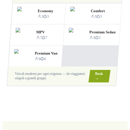
Economy
Comfort
3
3
3
3
MPV
Premium Sedan
7
7
3
3
Premium Van
6
6
Veicoli moderni per ogni esigenza — da viaggiatori
Book
singoli a grandi gruppi.
→