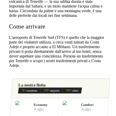
vulcanica di Tenerife — la sua sabbia dorata è stata
importata dal Sahara, e un molo mantiene l'acqua calma e
bassa. Circondata da palme e una montagna verde, è una
delle preferite dai locali nei fine settimana.
Come arrivare
L'aeroporto di Tenerife Sud (TFS) è quello che la maggior
parte dei visitatori utilizza, a circa venti minuti da Costa
Adeje e proprio accanto a El Médano. Un trasferimento
privato ti porta direttamente dall'arrivo al tuo hotel, senza
dover aspettare una coincidenza. Prenota un trasferimento
per Tenerife o scopri i nostri trasferimenti privati a Costa
Adeje.
La nostra flotta
50+
200+
500+
countries
airports
cities
Economy
Comfort
3
3
3
3