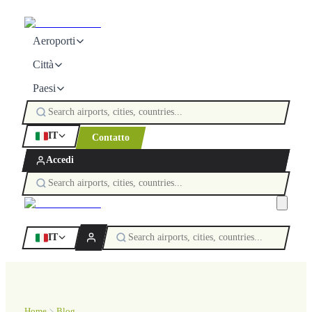
Aeroporti
Città
Paesi
IT
Contatto
Accedi
IT
Home
Blog