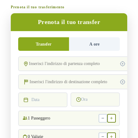
Prenota il tuo trasferimento
Prenota il tuo transfer
Transfer
A ore
Ora
Data
−
+
1
Passeggero
−
+
0
Valigie