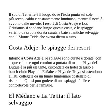
Il sud di Tenerife è il luogo dove l'isola punta sul sole —
più secco, caldo e costantemente luminoso, mentre il nord è
avvolto dalle nuvole. I resort di Costa Adeje e Los
Cristianos si snodano lungo questa costa, e le spiagge
variano da sabbia dorata curata a baie atlantiche selvagge,
con il Monte Teide che svetta dietro a tutto.
Costa Adeje: le spiagge dei resort
Intorno a Costa Adeje, le spiagge sono curate e dorate, con
acque calme e ogni comfort a portata di mano. Playa del
Duque è la più elegante, circondata da hotel di lusso e
beach club; Playa de Fañabé e Playa de Troya si estendono
ai lati, collegate da un lungo lungomare costellato di
ristoranti. Qui si può godere di una spiaggia facile e
confortevole per le famiglie.
El Médano e La Tejita: il lato
selvaggio