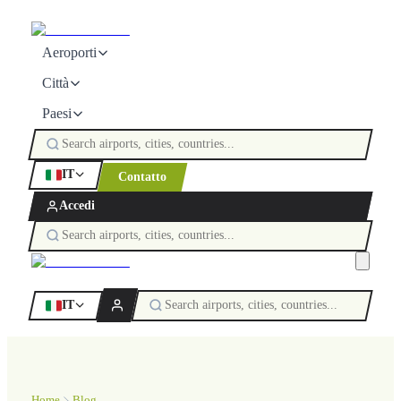
Aeroporti
Città
Paesi
IT
Contatto
Accedi
IT
Home
Blog