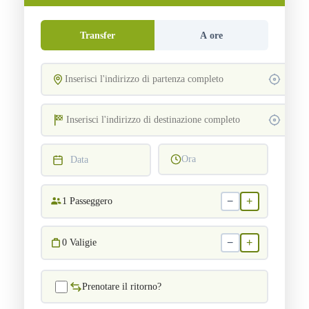
Transfer
A ore
Ora
Data
−
+
1
Passeggero
−
+
0
Valigie
Prenotare il ritorno?