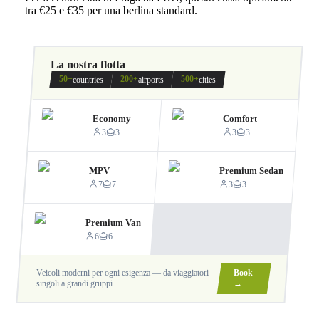
tra €25 e €35 per una berlina standard.
La nostra flotta
50+
200+
500+
countries
airports
cities
Economy
Comfort
3
3
3
3
MPV
Premium Sedan
7
7
3
3
Premium Van
6
6
Veicoli moderni per ogni esigenza — da viaggiatori
Book
singoli a grandi gruppi.
→